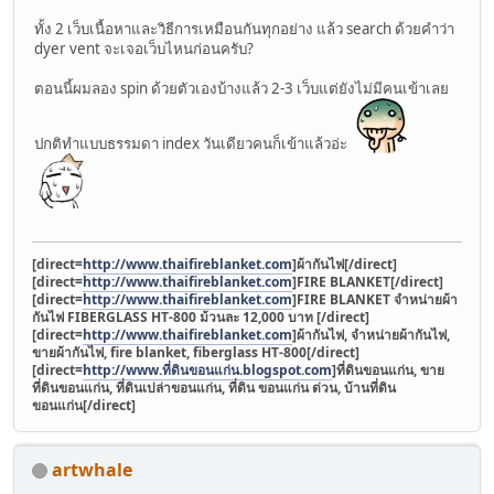
ทั้ง 2 เว็บเนื้อหาและวิธีการเหมือนกันทุกอย่าง แล้ว search ด้วยคำว่า
dyer vent จะเจอเว็บไหนก่อนครับ?
ตอนนี้ผมลอง spin ด้วยตัวเองบ้างแล้ว 2-3 เว็บแต่ยังไม่มีคนเข้าเลย
ปกติทำแบบธรรมดา index วันเดียวคนก็เข้าแล้วอ่ะ
[direct=
http://www.thaifireblanket.com
]ผ้ากันไฟ[/direct]
[direct=
http://www.thaifireblanket.com
]FIRE BLANKET[/direct]
[direct=
http://www.thaifireblanket.com
]FIRE BLANKET จำหน่ายผ้า
กันไฟ FIBERGLASS HT-800 ม้วนละ 12,000 บาท [/direct]
[direct=
http://www.thaifireblanket.com
]ผ้ากันไฟ, จำหน่ายผ้ากันไฟ,
ขายผ้ากันไฟ, fire blanket, fiberglass HT-800[/direct]
[direct=
http://www.ที่ดินขอนแก่น.blogspot.com
]ที่ดินขอนแก่น, ขาย
ที่ดินขอนแก่น, ที่ดินเปล่าขอนแก่น, ที่ดิน ขอนแก่น ด่วน, บ้านที่ดิน
ขอนแก่น[/direct]
artwhale