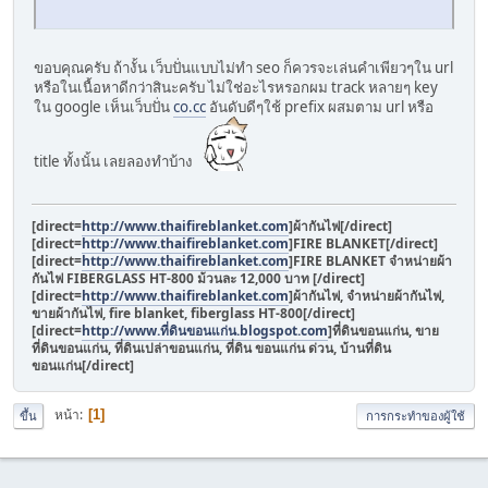
ขอบคุณครับ ถ้างั้น เว็บปั่นแบบไม่ทำ seo ก็ควรจะเล่นคำเพียวๆใน url
หรือในเนื้อหาดีกว่าสินะครับ ไม่ใช่อะไรหรอกผม track หลายๆ key
ใน google เห็นเว็บปั่น
co.cc
อันดับดีๆใช้ prefix ผสมตาม url หรือ
title ทั้งนั้น เลยลองทำบ้าง
[direct=
http://www.thaifireblanket.com
]ผ้ากันไฟ[/direct]
[direct=
http://www.thaifireblanket.com
]FIRE BLANKET[/direct]
[direct=
http://www.thaifireblanket.com
]FIRE BLANKET จำหน่ายผ้า
กันไฟ FIBERGLASS HT-800 ม้วนละ 12,000 บาท [/direct]
[direct=
http://www.thaifireblanket.com
]ผ้ากันไฟ, จำหน่ายผ้ากันไฟ,
ขายผ้ากันไฟ, fire blanket, fiberglass HT-800[/direct]
[direct=
http://www.ที่ดินขอนแก่น.blogspot.com
]ที่ดินขอนแก่น, ขาย
ที่ดินขอนแก่น, ที่ดินเปล่าขอนแก่น, ที่ดิน ขอนแก่น ด่วน, บ้านที่ดิน
ขอนแก่น[/direct]
หน้า
1
ขึ้น
การกระทำของผู้ใช้