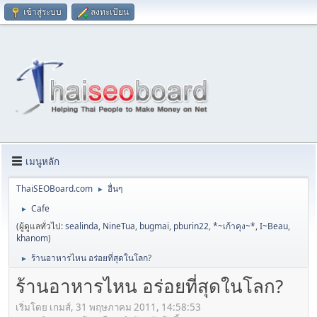
เข้าสู่ระบบ
ลงทะเบียน
เมนูหลัก
ThaiSEOBoard.com
อื่นๆ
►
Cafe
►
(ผู้ดูแลทั่วไป:
sealinda
,
NineTua
,
bugmai
,
pburin22
,
*~เก้าคุง~*
,
I~Beau
,
khanom
)
ร้านอาหารไหน อร่อยที่สุดในโลก?
►
ร้านอาหารไหน อร่อยที่สุดในโลก?
เริ่มโดย เกมส์, 31 พฤษภาคม 2011, 14:58:53