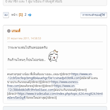
0 สมาชิก และ 1 ผู้มาเยือน กำลังดูหัวข้อนี้
2
หน้า
1
ลง
การกระทำของผู้ใช้
เกมส์
31 พฤษภาคม 2011, 14:58:53
ว่าจะพาแฟนไปกินหน่อยครับ
กินร้านไหนๆ ก็บ่นไม่อร่อย..
คนสวยๆอย่างน้อง พี่เห็นท้องมาเยอะ..เหอะๆ[direct=
https://www.xn-
-12cbf2ecfeqcbmg8b4auehgcf3e1cvinadjv03b9k.com
]สมัครตัวแทน
ขายประกันรถยนต์[/direct][direct=
https://www.exness-
free.com
]สอนforex[/direct][direct=
https://www.xn-
-12c3bbdobk3dfc9hrbo03aoc.com
]ต่อประกันรถยนต์[/direct]
[direct=
https://www.tradesabai.com/index.php/topic,624.msg924.html#msg9
สมัครเปิดบัญชี
forexใหม่ล่าสุด[/direct]