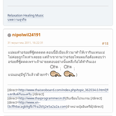
Relaxation Healing Music
บทความธุรกิจ
nipolwil24191
31 พฤษภาคม 2011, 16:22:31
#18
แม่ผมทำอร่อยที่ซู้ดดดดด ตอนนี้มีเมียแล้ววมาทำให้เรากินแทนแม่
ไม่ค่อยถูกใจเท่าเลยยย แต่ถ้าเขาถามว่าอร่อยไหมผมก้อต้องตอบว่า
อร่อยที่ซู้ดดดเพราะถ้าม่ายยตอบอย่างนั้นหล๊ะก้อได้ทำกินเอง
แน่นอน(มีขู่ไว้แล้ววด้วยกรำ
)
[direct=
http://www.thaiseoboard.com/index.php/topic,362034.0.html]รับ
แลกลิงค์กันนะครับ
[/direct]
[direct=
http://www.thaiprogrammer.in.th
]รับเขียนโปรแกรม [/direct]
[direct=
http://www.xn--
l3cffh9acagb9gfb7fra2b5j2e5a2a2a.com
]จำหน่ายปุ๋ยอินทรีย์[/direct]