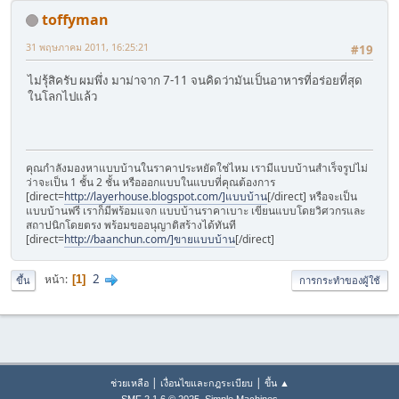
toffyman
31 พฤษภาคม 2011, 16:25:21
#19
ไม่รุ้สิครับ ผมพึ่ง มาม่าจาก 7-11 จนคิดว่ามันเป็นอาหารที่อร่อยที่สุด
ในโลกไปแล้ว
คุณกำลังมองหาแบบบ้านในราคาประหยัดใช่ไหม เรามีแบบบ้านสำเร็จรูปไม่
ว่าจะเป็น 1 ชั้น 2 ชั้น หรือออกแบบในแบบที่คุณต้องการ
[direct=
http://layerhouse.blogspot.com/]แบบบ้าน
[/direct] หรือจะเป็น
แบบบ้านฟรี เราก็มีพร้อมแจก แบบบ้านราคาเบาะ เขียนแบบโดยวิศวกรและ
สถาปนิกโดยตรง พร้อมขออนุญาติสร้างได้ทันที
[direct=
http://baanchun.com/]ขายแบบบ้าน
[/direct]
2
หน้า
1
ขึ้น
การกระทำของผู้ใช้
|
|
ช่วยเหลือ
เงื่อนไขและกฎระเบียบ
ขึ้น ▲