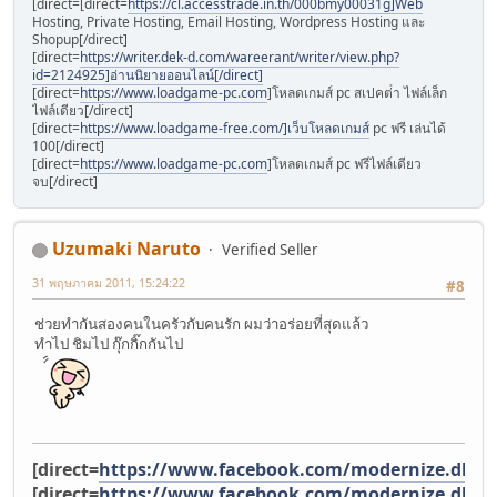
[direct=[direct=
https://cl.accesstrade.in.th/000bmy00031g]Web
Hosting, Private Hosting, Email Hosting, Wordpress Hosting และ
Shopup[/direct]
[direct=
https://writer.dek-d.com/wareerant/writer/view.php?
id=2124925]อ่านนิยายออนไลน์[/direct]
[direct=
https://www.loadgame-pc.com
]โหลดเกมส์ pc สเปคต่ํา ไฟล์เล็ก
ไฟล์เดียว[/direct]
[direct=
https://www.loadgame-free.com/]เว็บโหลดเกมส์
pc ฟรี เล่นได้
100[/direct]
[direct=
https://www.loadgame-pc.com
]โหลดเกมส์ pc ฟรีไฟล์เดียว
จบ[/direct]
Uzumaki Naruto
Verified Seller
31 พฤษภาคม 2011, 15:24:22
#8
ช่วยทำกันสองคนในครัวกับคนรัก ผมว่าอร่อยที่สุดแล้ว
ทำไป ชิมไป กุ๊กกิ๊กกันไป
[direct=
https://www.facebook.com/modernize.dhar
[direct=
https://www.facebook.com/modernize.dhar