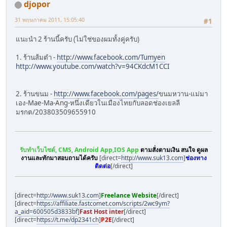
djopor
31 พฤษภาคม 2011, 15:05:40
#1
แนะนำ 2 ร้านนี้ครับ (ไม่ใช่ของผมทั้งคู่ครับ)
1. ร้านส้มตำ -
http://www.facebook.com/Tumyen
http://www.youtube.com/watch?v=94CKdcM1CCI
2. ร้านขนม -
http://www.facebook.com/pages/
ขนมหวาน-แม่มา
เอง-Mae-Ma-Ang-หนึ่งเดียวในเมืองไทยกับลอดช่องเยลลี
มรกต/203803509655910
รับทำเว็บไซต์, CMS, Android App,IOS App
ตามสั่งตามเงิน สนใจ ดูผล
งานและทักมาสอบถามได้ครับ
[direct=
http://www.suk13.com
]
ช่องทาง
ติดต่อ
[/direct]
[direct=
http://www.suk13.com
]
Freelance Website
[/direct]
[direct=
https://affiliate.fastcomet.com/scripts/2wc9ym?
a_aid=600505d3833bf
]
Fast Host inter
[/direct]
[direct=
https://t.me/dp2341ch
]
P2E
[/direct]