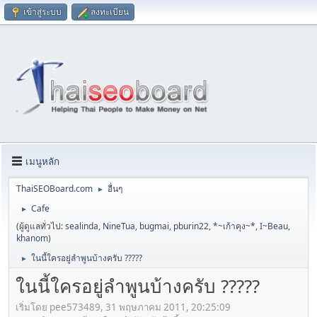
เข้าสู่ระบบ
ลงทะเบียน
เมนูหลัก
ThaiSEOBoard.com
อื่นๆ
►
Cafe
►
(ผู้ดูแลทั่วไป:
sealinda
,
NineTua
,
bugmai
,
pburin22
,
*~เก้าคุง~*
,
I~Beau
,
khanom
)
ในนี้ใครอยู่ลำพูนบ้างครับ ?????
►
ในนี้ใครอยู่ลำพูนบ้างครับ ?????
เริ่มโดย pee573489, 31 พฤษภาคม 2011, 20:25:09