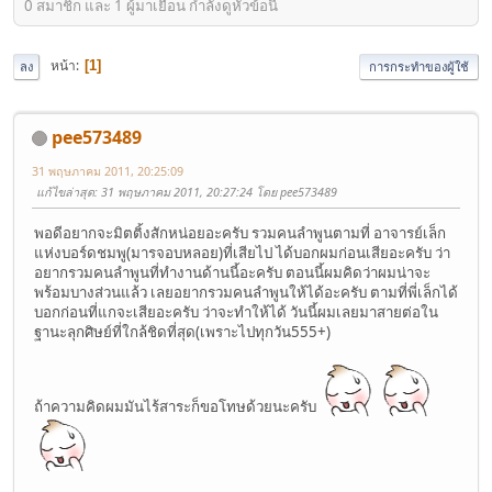
0 สมาชิก และ 1 ผู้มาเยือน กำลังดูหัวข้อนี้
หน้า
1
ลง
การกระทำของผู้ใช้
pee573489
31 พฤษภาคม 2011, 20:25:09
แก้ไขล่าสุด
: 31 พฤษภาคม 2011, 20:27:24 โดย pee573489
พอดีอยากจะมิตติ้งสักหน่อยอะครับ รวมคนลำพูนตามที่ อาจารย์เล็ก
แห่งบอร์ดชมพู(มารจอบหลอย)ที่เสียไป ได้บอกผมก่อนเสียอะครับ ว่า
อยากรวมคนลำพูนที่ทำงานด้านนี้อะครับ ตอนนี้ผมคิดว่าผมน่าจะ
พร้อมบางส่วนแล้ว เลยอยากรวมคนลำพูนให้ได้อะครับ ตามที่พี่เล็กได้
บอกก่อนที่แกจะเสียอะครับ ว่าจะทำให้ได้ วันนี้ผมเลยมาสายต่อใน
ฐานะลุกศิษย์ที่ใกล้ชิดที่สุด(เพราะไปทุกวัน555+)
ถ้าความคิดผมมันไร้สาระก็ขอโทษด้วยนะครับ