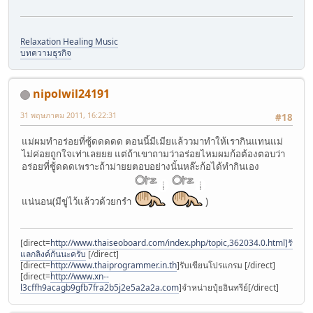
Relaxation Healing Music
บทความธุรกิจ
nipolwil24191
31 พฤษภาคม 2011, 16:22:31
#18
แม่ผมทำอร่อยที่ซู้ดดดดด ตอนนี้มีเมียแล้ววมาทำให้เรากินแทนแม่
ไม่ค่อยถูกใจเท่าเลยยย แต่ถ้าเขาถามว่าอร่อยไหมผมก้อต้องตอบว่า
อร่อยที่ซู้ดดดเพราะถ้าม่ายยตอบอย่างนั้นหล๊ะก้อได้ทำกินเอง
แน่นอน(มีขู่ไว้แล้ววด้วยกรำ
)
[direct=
http://www.thaiseoboard.com/index.php/topic,362034.0.html]รับ
แลกลิงค์กันนะครับ
[/direct]
[direct=
http://www.thaiprogrammer.in.th
]รับเขียนโปรแกรม [/direct]
[direct=
http://www.xn--
l3cffh9acagb9gfb7fra2b5j2e5a2a2a.com
]จำหน่ายปุ๋ยอินทรีย์[/direct]