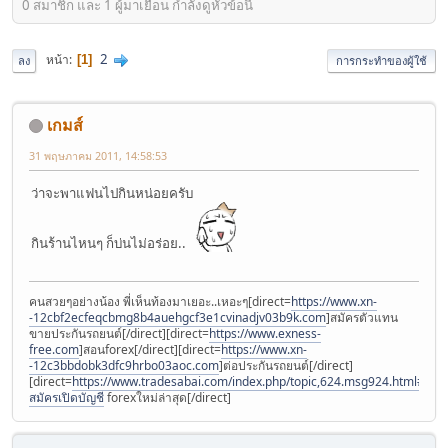
0 สมาชิก และ 1 ผู้มาเยือน กำลังดูหัวข้อนี้
2
หน้า
1
ลง
การกระทำของผู้ใช้
เกมส์
31 พฤษภาคม 2011, 14:58:53
ว่าจะพาแฟนไปกินหน่อยครับ
กินร้านไหนๆ ก็บ่นไม่อร่อย..
คนสวยๆอย่างน้อง พี่เห็นท้องมาเยอะ..เหอะๆ[direct=
https://www.xn-
-12cbf2ecfeqcbmg8b4auehgcf3e1cvinadjv03b9k.com
]สมัครตัวแทน
ขายประกันรถยนต์[/direct][direct=
https://www.exness-
free.com
]สอนforex[/direct][direct=
https://www.xn-
-12c3bbdobk3dfc9hrbo03aoc.com
]ต่อประกันรถยนต์[/direct]
[direct=
https://www.tradesabai.com/index.php/topic,624.msg924.html#msg9
สมัครเปิดบัญชี
forexใหม่ล่าสุด[/direct]