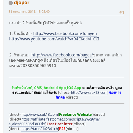
djopor
31 พฤษภาคม 2011, 15:05:40
#1
แนะนำ 2 ร้านนี้ครับ (ไม่ใช่ของผมทั้งคู่ครับ)
1. ร้านส้มตำ -
http://www.facebook.com/Tumyen
http://www.youtube.com/watch?v=94CKdcM1CCI
2. ร้านขนม -
http://www.facebook.com/pages/
ขนมหวาน-แม่มา
เอง-Mae-Ma-Ang-หนึ่งเดียวในเมืองไทยกับลอดช่องเยลลี
มรกต/203803509655910
รับทำเว็บไซต์, CMS, Android App,IOS App
ตามสั่งตามเงิน สนใจ ดูผล
งานและทักมาสอบถามได้ครับ
[direct=
http://www.suk13.com
]
ช่องทาง
ติดต่อ
[/direct]
[direct=
http://www.suk13.com
]
Freelance Website
[/direct]
[direct=
https://affiliate.fastcomet.com/scripts/2wc9ym?
a_aid=600505d3833bf
]
Fast Host inter
[/direct]
[direct=
https://t.me/dp2341ch
]
P2E
[/direct]