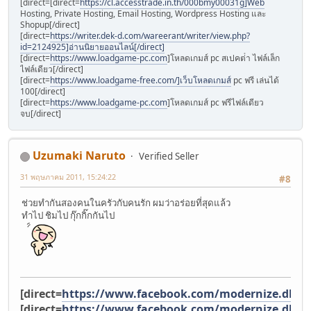
[direct=[direct=
https://cl.accesstrade.in.th/000bmy00031g]Web
Hosting, Private Hosting, Email Hosting, Wordpress Hosting และ
Shopup[/direct]
[direct=
https://writer.dek-d.com/wareerant/writer/view.php?
id=2124925]อ่านนิยายออนไลน์[/direct]
[direct=
https://www.loadgame-pc.com
]โหลดเกมส์ pc สเปคต่ํา ไฟล์เล็ก
ไฟล์เดียว[/direct]
[direct=
https://www.loadgame-free.com/]เว็บโหลดเกมส์
pc ฟรี เล่นได้
100[/direct]
[direct=
https://www.loadgame-pc.com
]โหลดเกมส์ pc ฟรีไฟล์เดียว
จบ[/direct]
Uzumaki Naruto
Verified Seller
31 พฤษภาคม 2011, 15:24:22
#8
ช่วยทำกันสองคนในครัวกับคนรัก ผมว่าอร่อยที่สุดแล้ว
ทำไป ชิมไป กุ๊กกิ๊กกันไป
[direct=
https://www.facebook.com/modernize.dhar
[direct=
https://www.facebook.com/modernize.dhar