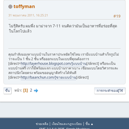
toffyman
31 พฤษภาคม 2011, 16:25:21
#19
ไม่รุ้สิครับ ผมพึ่ง มาม่าจาก 7-11 จนคิดว่ามันเป็นอาหารที่อร่อยที่สุด
ในโลกไปแล้ว
คุณกำลังมองหาแบบบ้านในราคาประหยัดใช่ไหม เรามีแบบบ้านสำเร็จรูปไม่
ว่าจะเป็น 1 ชั้น 2 ชั้น หรือออกแบบในแบบที่คุณต้องการ
[direct=
http://layerhouse.blogspot.com/]แบบบ้าน
[/direct] หรือจะเป็น
แบบบ้านฟรี เราก็มีพร้อมแจก แบบบ้านราคาเบาะ เขียนแบบโดยวิศวกรและ
สถาปนิกโดยตรง พร้อมขออนุญาติสร้างได้ทันที
[direct=
http://baanchun.com/]ขายแบบบ้าน
[/direct]
2
หน้า
1
ขึ้น
การกระทำของผู้ใช้
|
|
ช่วยเหลือ
เงื่อนไขและกฎระเบียบ
ขึ้น ▲