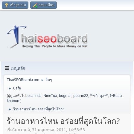
เข้าสู่ระบบ
ลงทะเบียน
เมนูหลัก
ThaiSEOBoard.com
อื่นๆ
►
Cafe
►
(ผู้ดูแลทั่วไป:
sealinda
,
NineTua
,
bugmai
,
pburin22
,
*~เก้าคุง~*
,
I~Beau
,
khanom
)
ร้านอาหารไหน อร่อยที่สุดในโลก?
►
ร้านอาหารไหน อร่อยที่สุดในโลก?
เริ่มโดย เกมส์, 31 พฤษภาคม 2011, 14:58:53