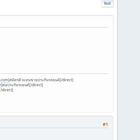
พิมพ์
k.com
]สมัครตัวแทนขายประกันรถยนต์[/direct]
m
]ต่อประกันรถยนต์[/direct]
/direct]
#1