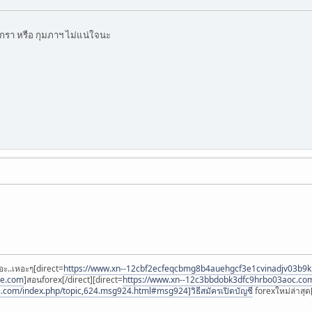
รา หรือ กุมภาฯ ไม่แน่ใจนะ
อะ..เหอะๆ[direct=
https://www.xn--12cbf2ecfeqcbmg8b4auehgcf3e1cvinadjv03b9
ee.com
]สอนforex[/direct][direct=
https://www.xn--12c3bbdobk3dfc9hrbo03aoc.co
i.com/index.php/topic,624.msg924.html#msg924]วิธีสมัครเปิดบัญชี
forexใหม่ล่าสุด[