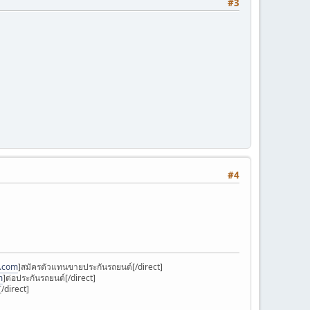
#3
#4
k.com
]สมัครตัวแทนขายประกันรถยนต์[/direct]
m
]ต่อประกันรถยนต์[/direct]
/direct]