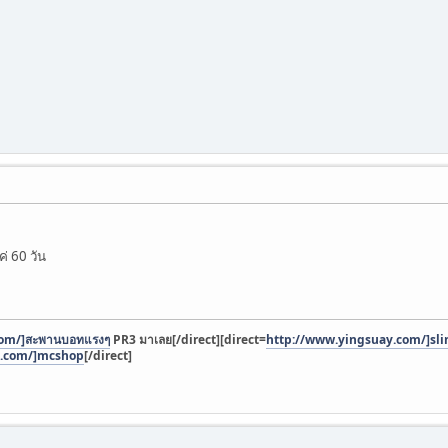
ค่ 60 วัน
com/]สะพานบอทแรงๆ
PR3 มาเลย[/direct]
[direct=
http://www.yingsuay.com/]sl
s.com/]mcshop
[/direct]