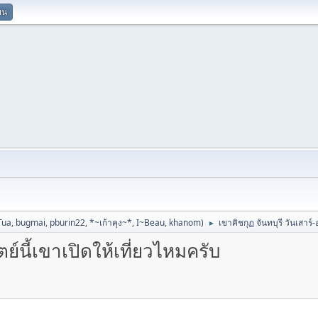
ยน
Tua
,
bugmai
,
pburin22
,
*~เก้าคุง~*
,
I~Beau
,
khanom
)
เขาคิชกุฏ จันทบุรี วันเสาร์-
►
ตย์นี้เขาเปิดให้เที่ยวไหมครับ