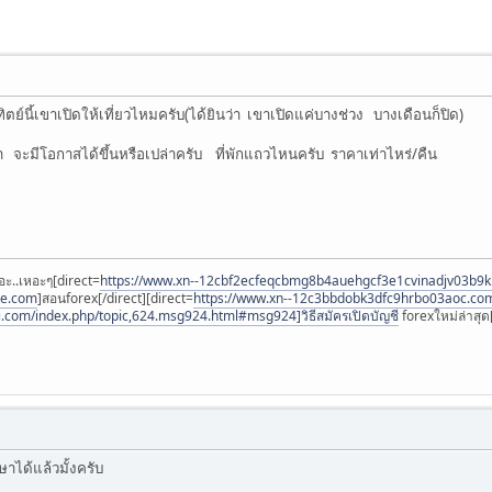
าทิตย์นี้เขาเปิดให้เที่ยวไหมครับ(ได้ยินว่า เขาเปิดแค่บางช่วง บางเดือนก็ปิด)
่า จะมีโอกาสได้ขึ้นหรือเปล่าครับ ที่พักแถวไหนครับ ราคาเท่าไหร่/คืน
อะ..เหอะๆ[direct=
https://www.xn--12cbf2ecfeqcbmg8b4auehgcf3e1cvinadjv03b9
ee.com
]สอนforex[/direct][direct=
https://www.xn--12c3bbdobk3dfc9hrbo03aoc.co
i.com/index.php/topic,624.msg924.html#msg924]วิธีสมัครเปิดบัญชี
forexใหม่ล่าสุด[
าได้แล้วมั้งครับ