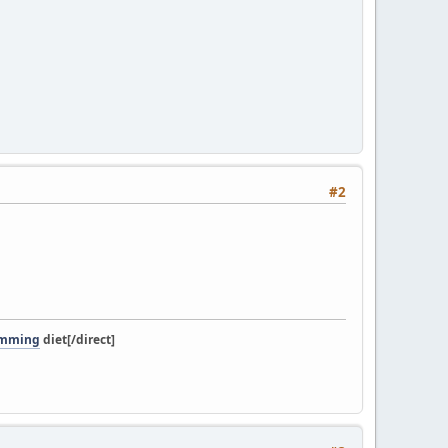
#2
imming
diet[/direct]