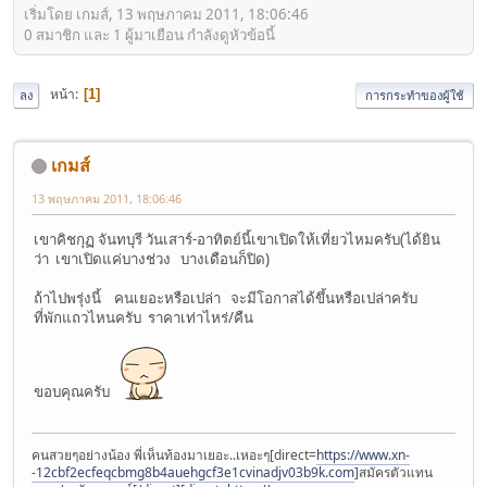
เริ่มโดย เกมส์, 13 พฤษภาคม 2011, 18:06:46
0 สมาชิก และ 1 ผู้มาเยือน กำลังดูหัวข้อนี้
หน้า
1
ลง
การกระทำของผู้ใช้
เกมส์
13 พฤษภาคม 2011, 18:06:46
เขาคิชกุฏ จันทบุรี วันเสาร์-อาทิตย์นี้เขาเปิดให้เที่ยวไหมครับ(ได้ยิน
ว่า เขาเปิดแค่บางช่วง บางเดือนก็ปิด)
ถ้าไปพรุ่งนี้ คนเยอะหรือเปล่า จะมีโอกาสได้ขึ้นหรือเปล่าครับ
ที่พักแถวไหนครับ ราคาเท่าไหร่/คืน
ขอบคุณครับ
คนสวยๆอย่างน้อง พี่เห็นท้องมาเยอะ..เหอะๆ[direct=
https://www.xn-
-12cbf2ecfeqcbmg8b4auehgcf3e1cvinadjv03b9k.com
]สมัครตัวแทน