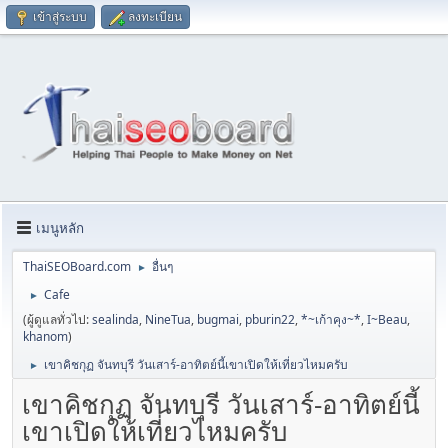
เข้าสู่ระบบ
ลงทะเบียน
เมนูหลัก
ThaiSEOBoard.com
อื่นๆ
►
Cafe
►
(ผู้ดูแลทั่วไป:
sealinda
,
NineTua
,
bugmai
,
pburin22
,
*~เก้าคุง~*
,
I~Beau
,
khanom
)
เขาคิชกุฏ จันทบุรี วันเสาร์-อาทิตย์นี้เขาเปิดให้เที่ยวไหมครับ
►
เขาคิชกุฏ จันทบุรี วันเสาร์-อาทิตย์นี้
เขาเปิดให้เที่ยวไหมครับ