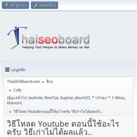
เข้าสู่ระบบ
ลงทะเบียน
เมนูหลัก
ThaiSEOBoard.com
อื่นๆ
►
Cafe
►
(ผู้ดูแลทั่วไป:
sealinda
,
NineTua
,
bugmai
,
pburin22
,
*~เก้าคุง~*
,
I~Beau
,
khanom
)
วิธีโหลด Youtube ตอนนี้ใช้อะไรครับ วิธีเก่าไม่ได้ผลแล้ว..
►
วิธีโหลด Youtube ตอนนี้ใช้อะไร
ครับ วิธีเก่าไม่ได้ผลแล้ว..