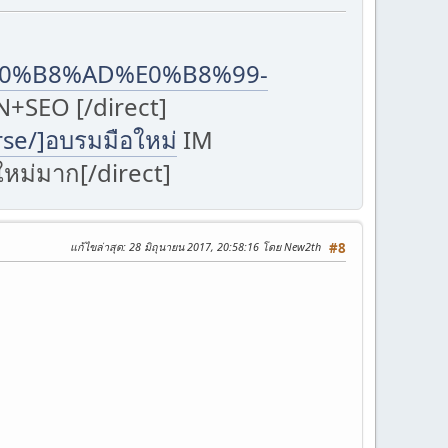
A%E0%B8%AD%E0%B8%99-
+SEO [/direct]
se/]อบรมมือใหม่
IM
หม่มาก[/direct]
แก้ไขล่าสุด
: 28 มิถุนายน 2017, 20:58:16 โดย New2th
#8