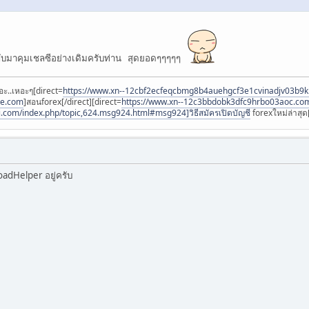
บมาคุมเชลซีอย่างเดิมครับท่าน สุดยอดๆๆๆๆๆ
อะ..เหอะๆ[direct=
https://www.xn--12cbf2ecfeqcbmg8b4auehgcf3e1cvinadjv03b9
ee.com
]สอนforex[/direct][direct=
https://www.xn--12c3bbdobk3dfc9hrbo03aoc.co
i.com/index.php/topic,624.msg924.html#msg924]วิธีสมัครเปิดบัญชี
forexใหม่ล่าสุด[
oadHelper อยู่ครับ