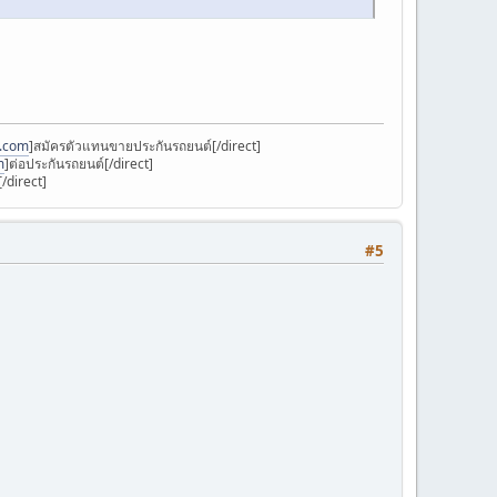
k.com
]สมัครตัวแทนขายประกันรถยนต์[/direct]
m
]ต่อประกันรถยนต์[/direct]
/direct]
#5