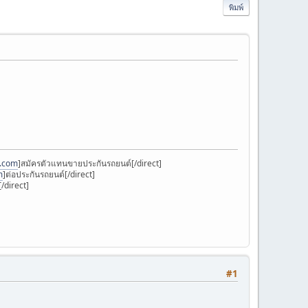
พิมพ์
k.com
]สมัครตัวแทนขายประกันรถยนต์[/direct]
m
]ต่อประกันรถยนต์[/direct]
/direct]
#1