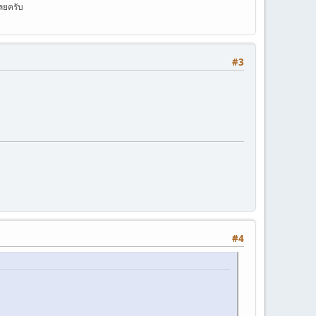
ลยครับ
#3
#4