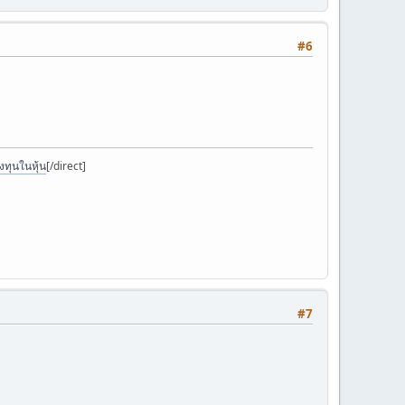
#6
งทุนในหุ้น
[/direct]
#7