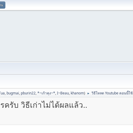
ยน
Tua
,
bugmai
,
pburin22
,
*~เก้าคุง~*
,
I~Beau
,
khanom
)
วิธีโหลด Youtube ตอนนี้ใช้อ
►
รับ วิธีเก่าไม่ได้ผลแล้ว..