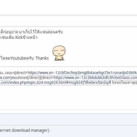
ด็กอนุบาล มาเก็บไว้ให้แฟนสอนครับ
 เช่นเติม Kickข้างหน้า
นการโหลดYoutubeครับ Thanks
อะ..เหอะๆ[direct=
https://www.xn--12cbf2ecfeqcbmg8b4auehgcf3e1cvinadjv03b9
ee.com
]สอนforex[/direct][direct=
https://www.xn--12c3bbdobk3dfc9hrbo03aoc.co
i.com/index.php/topic,624.msg924.html#msg924]วิธีสมัครเปิดบัญชี
forexใหม่ล่าสุด[
nternet download manager)