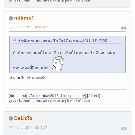
คุณจะไม่เจอคำว่าล้มเหลว ถ้าคุณไม่รู้จักคำว่าท้อถอย
mikmk1
17 เมษายน 2011, 18:46:42
#4
อ้างถึงจาก: หลานยายปริก ใน 17 เมษายน 2011, 18:42:58
ถ้ามันยุ่งยากผมก็ไม่เอาดีกว่า เงินก็ไม่มากอะไร อีกอย่างผม
พลาดเองที่ลืมยกเลิก
หัวอกเดียวกันเลยครับ
[direct=
http://blackfriday2012s.blogspot.com/].
[/direct]
คุณจะไม่เจอคำว่าล้มเหลว ถ้าคุณไม่รู้จักคำว่าท้อถอย
DeLitTo
17 เมษายน 2011, 18:48:37
#5