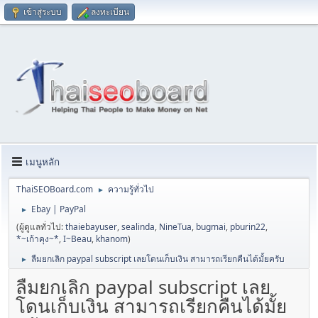
เข้าสู่ระบบ
ลงทะเบียน
เมนูหลัก
ThaiSEOBoard.com
ความรู้ทั่วไป
►
Ebay | PayPal
►
(ผู้ดูแลทั่วไป:
thaiebayuser
,
sealinda
,
NineTua
,
bugmai
,
pburin22
,
*~เก้าคุง~*
,
I~Beau
,
khanom
)
ลืมยกเลิก paypal subscript เลยโดนเก็บเงิน สามารถเรียกคืนได้มั้ยครับ
►
ลืมยกเลิก paypal subscript เลย
โดนเก็บเงิน สามารถเรียกคืนได้มั้ย