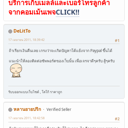
บริการเก็บเมลล์และเบอร์โทรลูกค้า
จากคอมเม้นเพจ
CLICK!!
DeLitTo
17 เมษายน 2011, 18:39:42
#1
ถ้าเรียกเงินคืนเลย เกรงว่าจะเกิดปัญหาโต้แย้งจาก Paypal ขึ้นได้
แนะนำให้ลองติดต่อซัพพอร์ตของเว็บนั้น เพื่อเจรจาดีๆครับ สู้ๆครับ
รับบออกแบบเว็บไซต์ , โลโก้ ราคาถูก
หลานยายปริก
Verified Seller
17 เมษายน 2011, 18:42:58
#2