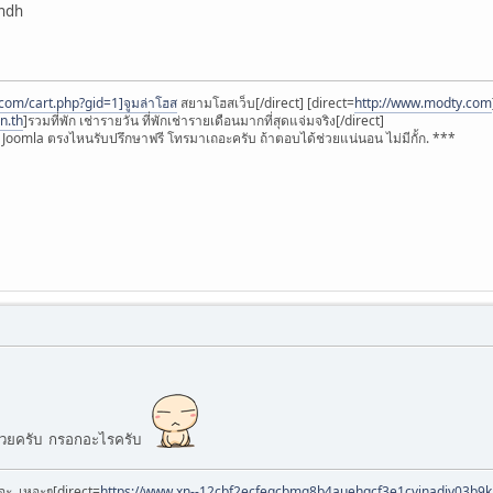
ndh
com/cart.php?gid=1]จูมล่าโฮส
สยามโฮสเว็บ[/direct] [direct=
http://www.modty.com
n.th
]รวมที่พัก เช่ารายวัน ที่พักเช่ารายเดือนมากที่สุดแจ่มจริง[/direct]
oomla ตรงไหนรับปรึกษาฟรี โทรมาเถอะครับ ถ้าตอบได้ช่วยแน่นอน ไม่มีกั้ก. ***
้วยครับ กรอกอะไรครับ
อะ..เหอะๆ[direct=
https://www.xn--12cbf2ecfeqcbmg8b4auehgcf3e1cvinadjv03b9