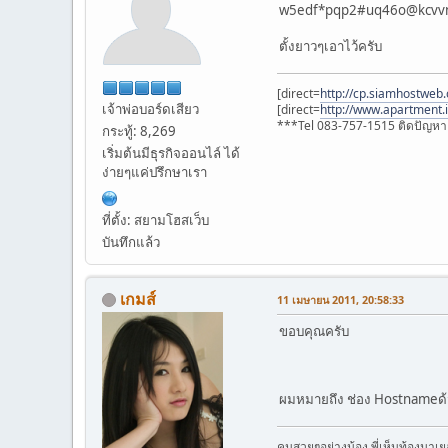
w5edf*pqp2#uq46o@kcvv
ตั้งยาวๆเอาไว้ครับ
[direct=
http://cp.siamhostweb.
เจ้าพ่อบอร์ดเสียว
[direct=
http://www.apartment.i
***Tel 083-757-1515 ติดปัญหา J
กระทู้: 8,269
เริ่มต้นมีธุรกิจออนไล์ ได้
ง่ายๆแค่ปรึกษาเรา
ที่ตั้ง: สยามโฮสเว็บ
บันทึกแล้ว
เกมส์
11 เมษายน 2011, 20:58:33
ขอบคุณครับ
ผมหมายถึง ช่อง Hostnameด
คนสวยๆอย่างน้อง พี่เห็นท้องมาเย