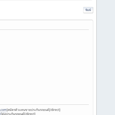
พิมพ์
k.com
]สมัครตัวแทนขายประกันรถยนต์[/direct]
m
]ต่อประกันรถยนต์[/direct]