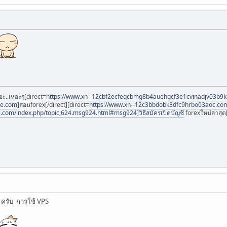
อะ..เหอะๆ[direct=
https://www.xn--12cbf2ecfeqcbmg8b4auehgcf3e1cvinadjv03b9
ee.com
]สอนforex[/direct][direct=
https://www.xn--12c3bbdobk3dfc9hrbo03aoc.co
i.com/index.php/topic,624.msg924.html#msg924]วิธีสมัครเปิดบัญชี
forexใหม่ล่าสุด[
 ครับ การใช้ VPS