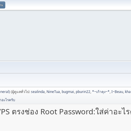
ยน
neral)
(ผู้ดูแลทั่วไป:
sealinda
,
NineTua
,
bugmai
,
pburin22
,
*~เก้าคุง~*
,
I~Beau
,
kh
าอะไรครับ
PS ตรงช่อง Root Password:ใส่ค่าอะไร