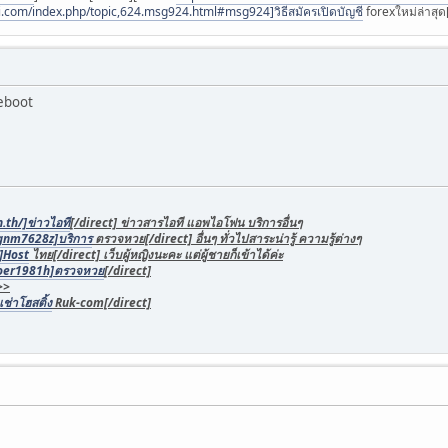
i.com/index.php/topic,624.msg924.html#msg924]วิธีสมัครเปิดบัญชี
forexใหม่ล่าสุด[
reboot
.th/]ข่าวไอที
[/direct] ข่าวสารไอที แอพไอโฟน บริการอื่นๆ
/gnm7628z]บริการ
ตรวจหวย[/direct] อื่นๆ ทั่วไปสาระน่ารู้ ความรู้ต่างๆ
]Host
ไทย[/direct] เว็บผู้หญิงนะคะ แต่ผู้ชายก็เข้าได้ค่ะ
/oer1981h]ตรวจหวย
[/direct]
>>
ช่าโฮสติ้ง
Ruk-com[/direct]