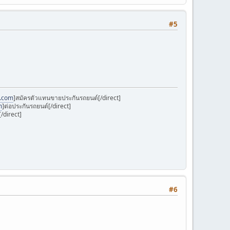
#5
k.com
]สมัครตัวแทนขายประกันรถยนต์[/direct]
m
]ต่อประกันรถยนต์[/direct]
/direct]
#6