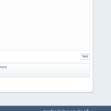
พิมพ์
anom
)
|
|
ช่วยเหลือ
เงื่อนไขและกฎระเบียบ
ขึ้น ▲