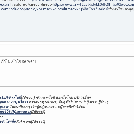
ee.com
]สอนforex[/direct][direct=
https://www.xn--12c3bbdobk3dfc9hrbo03aoc.co
i.com/index.php/topic,624.msg924.html#msg924]วิธีสมัครเปิดบัญชี
forexใหม่ล่าสุด[
 ถ้าไม่เข้าใจ server1
.th/]ข่าวไอที
[/direct] ข่าวสารไอที แอพไอโฟน บริการอื่นๆ
/gnm7628z]บริการ
ตรวจหวย[/direct] อื่นๆ ทั่วไปสาระน่ารู้ ความรู้ต่างๆ
]Host
ไทย[/direct] เว็บผู้หญิงนะคะ แต่ผู้ชายก็เข้าได้ค่ะ
/oer1981h]ตรวจหวย
[/direct]
>>
ช่าโฮสติ้ง
Ruk-com[/direct]