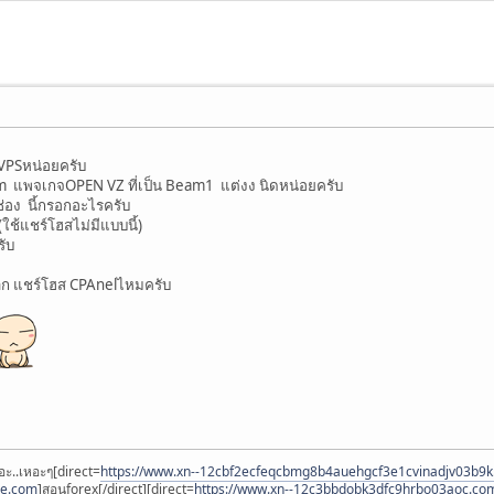
 VPSหน่อยครับ
m แพจเกจOPEN VZ ที่เป็น Beam1 แต่งง นิดหน่อยครับ
ช่อง นี้กรอกอะไรครับ
้แชร์โฮสไม่มีแบบนี้)
ับ
าก แชร์โฮส CPAnelไหมครับ
อะ..เหอะๆ[direct=
https://www.xn--12cbf2ecfeqcbmg8b4auehgcf3e1cvinadjv03b9
ee.com
]สอนforex[/direct][direct=
https://www.xn--12c3bbdobk3dfc9hrbo03aoc.co