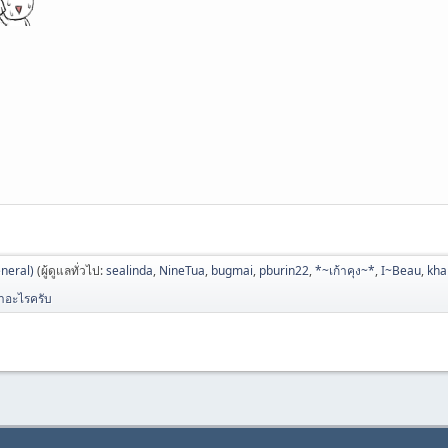
neral)
(ผู้ดูแลทั่วไป:
sealinda
,
NineTua
,
bugmai
,
pburin22
,
*~เก้าคุง~*
,
I~Beau
,
kh
าอะไรครับ