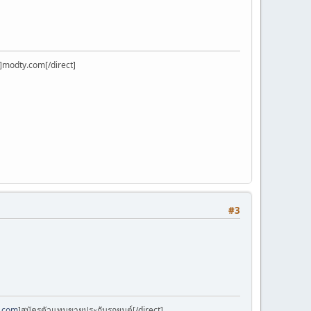
]modty.com[/direct]
#3
k.com
]สมัครตัวแทนขายประกันรถยนต์[/direct]