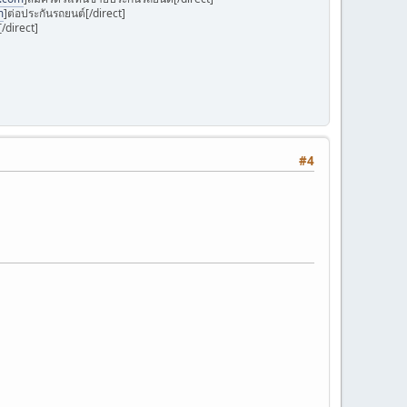
m
]ต่อประกันรถยนต์[/direct]
/direct]
#4