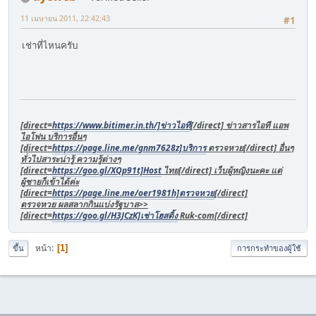
11 เมษายน 2011, 22:42:43
#1
เช่าที่ไหนครับ
[direct=
https://www.bitimer.in.th/]ข่าวไอที
[/direct] ข่าวสารไอที แอพ
ไอโฟน บริการอื่นๆ
[direct=
https://page.line.me/gnm7628z]บริการ
ตรวจหวย[/direct] อื่นๆ
ทั่วไปสาระน่ารู้ ความรู้ต่างๆ
[direct=
https://goo.gl/XQp91t]Host
ไทย[/direct] เว็บผู้หญิงนะคะ แต่
ผู้ชายก็เข้าได้ค่ะ
[direct=
https://page.line.me/oer1981h]ตรวจหวย
[/direct]
ตรวจหวย ผลสลากกินแบ่งรัฐบาล>>
[direct=
https://goo.gl/H3JCzK]เช่าโฮสติ้ง
Ruk-com[/direct]
หน้า
1
ขึ้น
การกระทำของผู้ใช้