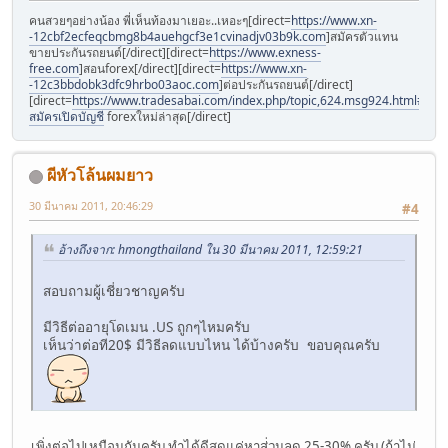
คนสวยๆอย่างน้อง พี่เห็นท้องมาเยอะ..เหอะๆ[direct=
https://www.xn-
-12cbf2ecfeqcbmg8b4auehgcf3e1cvinadjv03b9k.com
]สมัครตัวแทน
ขายประกันรถยนต์[/direct][direct=
https://www.exness-
free.com
]สอนforex[/direct][direct=
https://www.xn-
-12c3bbdobk3dfc9hrbo03aoc.com
]ต่อประกันรถยนต์[/direct]
[direct=
https://www.tradesabai.com/index.php/topic,624.msg924.html#msg9
สมัครเปิดบัญชี
forexใหม่ล่าสุด[/direct]
ผีหัวโล้นผมยาว
30 มีนาคม 2011, 20:46:29
#4
อ้างถึงจาก: hmongthailand ใน 30 มีนาคม 2011, 12:59:21
สอบถามผู้เชี่ยวชาญครับ
มีวิธีต่ออายุโดเมน .US ถูกๆไหมครับ
เห็นว่าต่อที20$ มีวิธีลดแบบไหน ได้บ้างครับ ขอบคุณครับ
เพิ่งต่อไปเหมือนกันครับ ทำได้ดีสุดแค่หาส่่วนลด 25-30% ครับ (ถ้าไม่