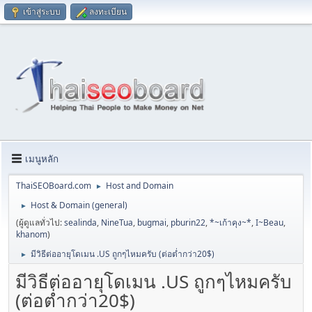
เข้าสู่ระบบ
ลงทะเบียน
เมนูหลัก
ThaiSEOBoard.com
Host and Domain
►
Host & Domain (general)
►
(ผู้ดูแลทั่วไป:
sealinda
,
NineTua
,
bugmai
,
pburin22
,
*~เก้าคุง~*
,
I~Beau
,
khanom
)
มีวิธีต่ออายุโดเมน .US ถูกๆไหมครับ (ต่อต่ำกว่า20$)
►
มีวิธีต่ออายุโดเมน .US ถูกๆไหมครับ
(ต่อต่ำกว่า20$)