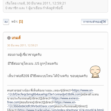
เริ่มโดย เกมส์, 30 มีนาคม 2011, 12:59:21
0 สมาชิก และ 1 ผู้มาเยือน กำลังดูหัวข้อนี้
หน้า
1
ลง
การกระทำของผู้ใช้
เกมส์
30 มีนาคม 2011, 12:59:21
สอบถามผู้เชี่ยวชาญครับ
มีวิธีต่ออายุโดเมน .US ถูกๆไหมครับ
เห็นว่าต่อที20$ มีวิธีลดแบบไหน ได้บ้างครับ ขอบคุณครับ
คนสวยๆอย่างน้อง พี่เห็นท้องมาเยอะ..เหอะๆ[direct=
https://www.xn-
-12cbf2ecfeqcbmg8b4auehgcf3e1cvinadjv03b9k.com
]สมัครตัวแทน
ขายประกันรถยนต์[/direct][direct=
https://www.exness-
free.com
]สอนforex[/direct][direct=
https://www.xn-
-12c3bbdobk3dfc9hrbo03aoc.com
]ต่อประกันรถยนต์[/direct]
[direct=
https://www.tradesabai.com/index.php/topic,624.msg924.html#msg9