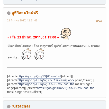
ดูทีวีออนไลน์ฟรี
22 มีนาคม 2017, 12:51:42
#54
« เมื่อ: 23 มีนาคม 2011, 01:19:00 »
มันเปลี่ยนไปหมดแล้วครับทุกวันนี้ กูเกิลไม่ประกาศอัพเดท PR มาสอง
สามปีละ
[direct=
https://goo.gl/Qzg0Pt]ทีวีออนไลน์
[/direct]|
[direct=
https://goo.gl/FE1qGv]ช่องเวิร์คพอยท์|work
point[/direct]|
[direct=
https://goo.gl/FE1qGv]เดอะแมสซิงเกอร์|the
mask singer
ล่าสุด[/direct]|[direct=
https://goo.gl/DDarZP]เดอะแมสซิงเกอร์|the
mask singer ล่าสุด[/direct]
ruttachai