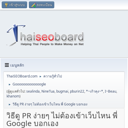
เข้าสู่ระบบ
ลงทะเบียน
เมนูหลัก
ThaiSEOBoard.com
ความรู้ทั่วไป
►
Gooooooooooooogle
►
(ผู้ดูแลทั่วไป:
sealinda
,
NineTua
,
bugmai
,
pburin22
,
*~เก้าคุง~*
,
I~Beau
,
khanom
)
วิธีดู PR ง่ายๆ ไม่ต้องเข้าเว็บไหน พี่ Google บอกเอง
►
วิธีดู PR ง่ายๆ ไม่ต้องเข้าเว็บไหน พี่
Google บอกเอง