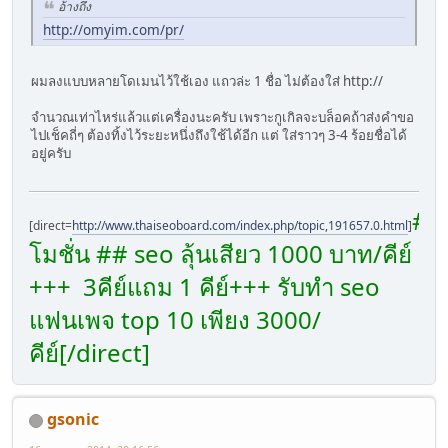
อ้างถึง
http://omyim.com/pr/
ผมลงแบบหลายโดเมนไว้ใช้เอง แถวล่ะ 1 ชื่อ ไม่ต้องใส่ http://
จำนวณเท่าไหร่แล้วแต่เครื่องนะครับ เพราะกูเกิลจะบล็อคถ้าส่งคำขอ
ไปเช็คถี่ๆ ต้องทิ้งไว้ระยะหนึ่งถึงใช้ได้อีก แต่ ใส่ราวๆ 3-4 ร้อยชื่อได้
อยู่ครับ
##
[direct=
http://www.thaiseoboard.com/index.php/topic,191657.0.html
]
โมชั่น ## seo ลุ้นเสียว 1000 บาท/คีย์
+++ 3คีย์แถม 1 คีย์+++ รับทำ seo
แฟนเพจ top 10 เพียง 3000/
คีย์[/direct]
gsonic