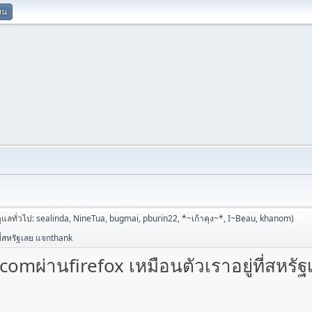
ยน
้ดูแลทั่วไป:
sealinda
,
NineTua
,
bugmai
,
pburin22
,
*~เก้าคุง~*
,
I~Beau
,
khanom
)
ี่สหรัฐเลย แจกthank
omผ่านfirefox เหมือนตัวเราอยู่ที่สหรั