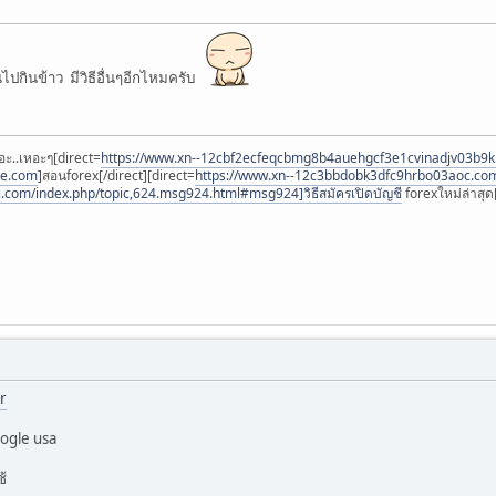
ไปกินข้าว มีวิธีอื่นๆอีกไหมครับ
อะ..เหอะๆ[direct=
https://www.xn--12cbf2ecfeqcbmg8b4auehgcf3e1cvinadjv03b9
ee.com
]สอนforex[/direct][direct=
https://www.xn--12c3bbdobk3dfc9hrbo03aoc.co
i.com/index.php/topic,624.msg924.html#msg924]วิธีสมัครเปิดบัญชี
forexใหม่ล่าสุด[
r
oogle usa
ช้