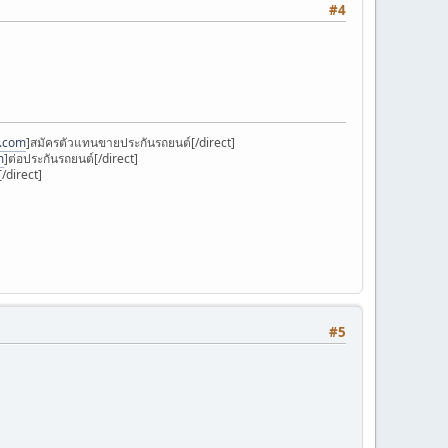
#4
k.com
]สมัครตัวแทนขายประกันรถยนต์[/direct]
m
]ต่อประกันรถยนต์[/direct]
/direct]
#5