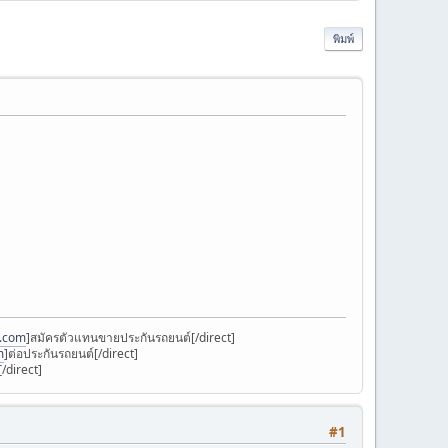
พิมพ์
k.com
]สมัครตัวแทนขายประกันรถยนต์[/direct]
m
]ต่อประกันรถยนต์[/direct]
/direct]
#1