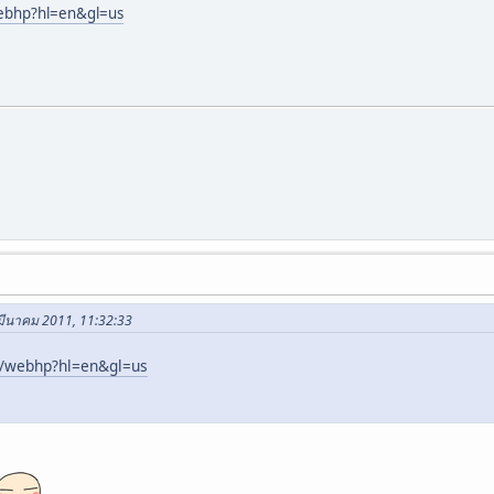
ebhp?hl=en&gl=us
 มีนาคม 2011, 11:32:33
/webhp?hl=en&gl=us