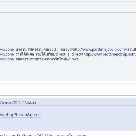
bvip.com/
]
หางาน สมัครงาน
[/direct] | [direct=
http://www.parttimejobvip.com/
]
งานพ
bvip.com/
]
รายได้พิเศษ รายได้เสริม
[/direct] | [direct=
http://www.parttimejobvip.com
bvip.com/
]
สมัครงานราชการ งานพาร์ทไทม์
[/direct] |
 มีนาคม 2011, 11:32:33
/webhp?hl=en&gl=us
าวจังเลยครับ Google ให้ใส่ได้ยาวขนาดนั้นเลยเหรอ