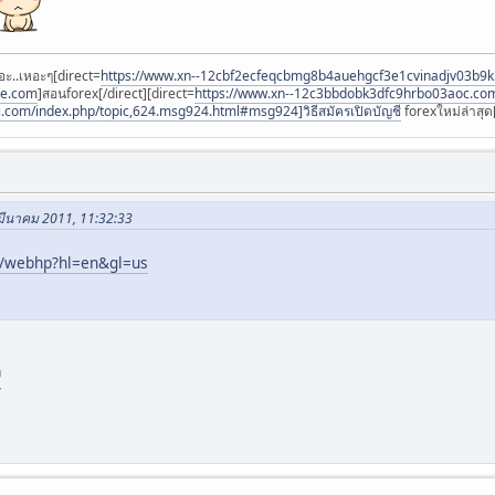
อะ..เหอะๆ[direct=
https://www.xn--12cbf2ecfeqcbmg8b4auehgcf3e1cvinadjv03b9
ee.com
]สอนforex[/direct][direct=
https://www.xn--12c3bbdobk3dfc9hrbo03aoc.co
i.com/index.php/topic,624.msg924.html#msg924]วิธีสมัครเปิดบัญชี
forexใหม่ล่าสุด[
 มีนาคม 2011, 11:32:33
/webhp?hl=en&gl=us