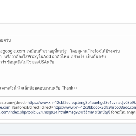
อยครับ
พาะgoogle.com เหมือนตัวเราอยู่ที่สหรัฐ โดยดูผ่านFirefoxได้บ้างครับ
่า หรือว่าต้องใส่ProxyในAdd onตัวไหน อย่างไร เป็นต้นครับ
สึกว่า ข้อมูลยังไม่ใช่ของUSAครับ
 แจกพลังน้ำใจเล็กน้อยตอบแทนครับ Thank++
อะ..เหอะๆ[direct=
https://www.xn--12cbf2ecfeqcbmg8b4auehgcf3e1cvinadjv03b9
ee.com
]สอนforex[/direct][direct=
https://www.xn--12c3bbdobk3dfc9hrbo03aoc.co
i.com/index.php/topic,624.msg924.html#msg924]วิธีสมัครเปิดบัญชี
forexใหม่ล่าสุด[