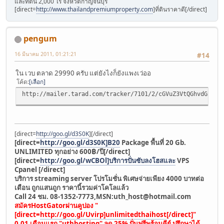
และที่ดิน 2,000 ไร่ จังหวัดกาญจนบุรี
[direct=
http://www.thailandpremiumproperty.com
]ที่ดินราคาดี[/direct]
pengum
16 มีนาคม 2011, 01:21:21
#14
ใน เวบ ตลาด 29990 ครับ แต่ยังไงก็ยังแพงเว่ออ
โค้ด
เลือก
http://mailer.tarad.com/tracker/7101/2/cGVuZ3VtQGhvdG1haW
[direct=
http://goo.gl/d3S0K
]
[/direct]
[direct=
http://goo.gl/d3S0K]B20
Package พื้นที่ 20 Gb.
UNLIMITED ทุกอย่าง 600฿/ปี[/direct]
[direct=
http://goo.gl/wCBOl]บริการปั่นซับลงโฮสและ
VPS
Cpanel [/direct]
บริการ streaming server โปรโมชั่น พิเศษจ่ายเพียง 4000 บาทต่อ
เดือน ถูกแสนถูก ราคานี้รวมค่าโคโลแล้ว
Call 24 ชม. 08-1352-7773,MSN:
uth_host@hotmail.com
สมัครHostGatorผ่านคูปอง "
[direct=
http://goo.gl/Uvirp]unlimitedthaihost
[/direct]"
0.01 เดือนแรก "uthhosting" ลด 25% ปั่นฟรีพร้อมคีย์ ปรึกษาได้