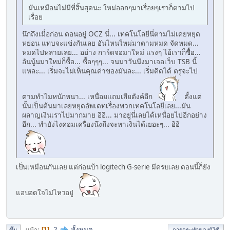
มันเหมือนไม่มีที่สิ้นสุดนะ ใหม่ออกๆมาเรื่อยๆเราก็ตามไป
เรื่อย
นึกถึงเมื่อก่อน ตอนอยู่ OCZ นี่... เทคโนโลยีนี่ตามไม่เคยหยุด
หย่อน แทบจะแข่งกันเลย อันไหนใหม่มาตามหมด จัดหมด...
หมดไปหลายเลย... อย่าง การ์ดจอมาใหม่ แรงๆ ไอ้เราก็ซื้อ...
อันนู้นมาใหม่ก็ซื้อ... ซื้อๆๆๆ... จนมาวันนึงมาเจอเว็บ TSB นี้
แหละ... เริ่มจะไม่เห็นคุณค่าของมันละ... เริ่มคิดได้ ตรูจะไป
ตามทำไมหนักหนา... เหนื่อยแถมเสียตังค์อีก
ตั้งแต่
นั้นเป็นต้นมาเลยหยุดอัพเดทเรื่องพวกเทคโนโลยีเลย...มัน
ผลาญเงินเราไปมากมาย อิอิ... มาอยู่นี่เลยได้เหนื่อยไปอีกอย่าง
อีก... ทำยังไงคอมเครื่องนึงถึงจะหาเงินได้เยอะๆ... อิอิ
เป็นเหมือนกันเลย แต่ก่อนบ้า logitech G-serie มีครบเลย ตอนนี้ก็ยัง
แอบอดใจไม่ไหวอยู่
2
ทั้งหมด
หน้า
1
ขึ้น
การกระทำของผู้ใช้