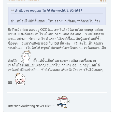
#11
อ้างถึงจาก: maquist ใน 16 มีนาคม 2011, 00:46:37
มันเหมือนไม่มีที่สิ้นสุดนะ ใหม่ออกๆมาเรื่อยๆเราก็ตามไปเรื่อย
นึกถึงเมื่อก่อน ตอนอยู่ OCZ นี่... เทคโนโลยีนี่ตามไม่เคยหยุดหย่อน
แทบจะแข่งกันเลย อันไหนใหม่มาตามหมด จัดหมด... หมดไปหลาย
เลย... อย่าง การ์ดจอมาใหม่ แรงๆ ไอ้เราก็ซื้อ... อันนู้นมาใหม่ก็ซื้อ...
ซื้อๆๆๆ... จนมาวันนึงมาเจอเว็บ TSB นี้แหละ... เริ่มจะไม่เห็นคุณค่า
ของมันละ... เริ่มคิดได้ ตรูจะไปตามทำไมหนักหนา... เหนื่อยแถมเสีย
ตังค์อีก
ตั้งแต่นั้นเป็นต้นมาเลยหยุดอัพเดทเรื่องพวก
เทคโนโลยีเลย...มันผลาญเงินเราไปมากมาย อิอิ... มาอยู่นี่เลยได้
เหนื่อยไปอีกอย่างอีก... ทำยังไงคอมเครื่องนึงถึงจะหาเงินได้เยอะๆ...
อิอิ
Internet Marketing Never Die!!~~