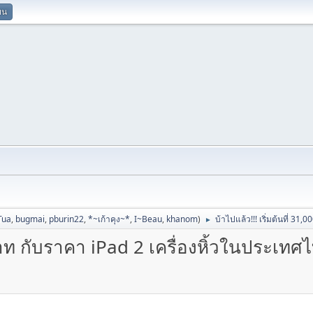
ยน
Tua
,
bugmai
,
pburin22
,
*~เก้าคุง~*
,
I~Beau
,
khanom
)
บ้าไปแล้ว!!! เริ่มต้นที่ 3
►
 บาท กับราคา iPad 2 เครื่องหิ้วในประเทศ