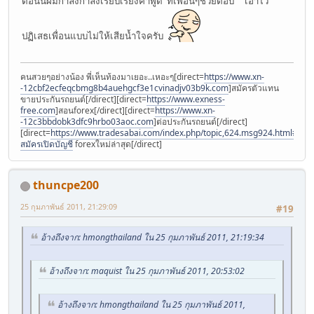
ตอนนี้ผมกำลังกำลังเรียบเรียงคำพูด ที่เพื่อนๆช่วยตอบ เอาไว้
ปฏิเสธเพื่อนแบบไม่ให้เสียน้ำใจครับ
คนสวยๆอย่างน้อง พี่เห็นท้องมาเยอะ..เหอะๆ[direct=
https://www.xn-
-12cbf2ecfeqcbmg8b4auehgcf3e1cvinadjv03b9k.com
]สมัครตัวแทน
ขายประกันรถยนต์[/direct][direct=
https://www.exness-
free.com
]สอนforex[/direct][direct=
https://www.xn-
-12c3bbdobk3dfc9hrbo03aoc.com
]ต่อประกันรถยนต์[/direct]
[direct=
https://www.tradesabai.com/index.php/topic,624.msg924.html#msg9
สมัครเปิดบัญชี
forexใหม่ล่าสุด[/direct]
thuncpe200
25 กุมภาพันธ์ 2011, 21:29:09
#19
อ้างถึงจาก: hmongthailand ใน 25 กุมภาพันธ์ 2011, 21:19:34
อ้างถึงจาก: maquist ใน 25 กุมภาพันธ์ 2011, 20:53:02
อ้างถึงจาก: hmongthailand ใน 25 กุมภาพันธ์ 2011,