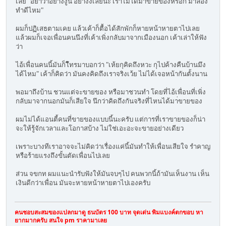
เลย "อย่าว่าอย่างงู้น อย่างงี้เลยนะ เราไม่ได้มาขายของหรอก มาลอง
ทำดีไหม"
ผมก็ปฏิเสธตามเคย แล้วเค้าก็ตื้อได้สักพักก็หายหน้าหายตาไปเลย
แล้วผมก็เจอเพื่อนคนนึงที่เค้าเพิ่งกลับมาจากเมืองนอก เค้าเล่าให้ฟัง
ว่า
ไอ้เพื่อนคนนี้มันก็โืทรมาบอกว่า "เห้ยกุคิดถึงหวะ กุไปค้างคืนบ้านมึง
ได้ไหม" เค้าก็คิดว่า มันคงคิดถึงเราจริงเว้ย ไม่ได้เจอหน้ากันตั้งนาน
พอมาถึงบ้าน ชวนแต่จะขายของ หรือมาชวนทำ โดยที่ไอ้เพื่อนที่เพิ่ง
กลับมาจากนอกมันก็เสียใจ นึกว่าคิดถึงกันจริงที่ไหนได้มา่ขายของ
ผมไม่ได้แอนตี้คนที่ขายของแบบนี้นะครับ แต่การที่เราขายของก็น่า
จะให้รู้จักเวลาและโอกาสบ้าง ไม่ใช่เอะอะจะขายอย่างเดียว
เพราะบางทีเราอาจจะไม่คิดว่าเรื่องแค่นี้มันทำให้เพื่อนเสียใจ รำคาญ
หรือร้ายแรงถึงขั้นตัดเพื่อนไปเลย
ส่วน จขกท ผมแนะนำรับฟังให้มันจบๆไป คนพวกนี้ถ้ามันเห็นงาน เห็น
เงินดีกว่าเพื่อน มันจะหายหน้าหายตาไปเองครับ
คนชอบสะสมของแปลกมาดู ธนบัตร 100 บาท จุดเด่น พิมแบงค์ตกขอบ หา
ยากมากครับ สนใจ pm ราคามาเลย