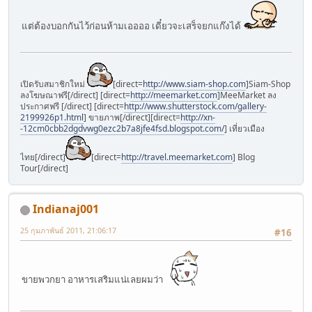
แต่ต้องบอกกันไว้ก่อนห้ามเออออ เดี๋ยวจะเสร็จยกแก๊งได้
เปิดรับสมาชิกใหม่
[direct=
http://www.siam-shop.com
]Siam-Shop
ลงโฆษณาฟรี[/direct] [direct=
http://meemarket.com
]MeeMarket ลง
ประกาศฟรี [/direct]
[direct=
http://www.shutterstock.com/gallery-
2199926p1.html
] ขายภาพ[/direct][direct=
http://xn-
-12cm0cbb2dgdvwg0ezc2b7a8jfe4fsd.blogspot.com/
] เที่ยวเมือง
ไทย[/direct]
[direct=
http://travel.meemarket.com
] Blog
Tour[/direct]
Indianaj001
25 กุมภาพันธ์ 2011, 21:06:17
#16
ขายพวกยา อาหารเสริมแน่เลยผมว่า