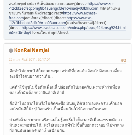
คนสวยๆอย่างน้อง พี่เห็นท้องมาเยอะ..เหอะๆ[direct=
https://www.xn-
-12cbf2ecfeqcbmg8b4auehgcf3e1cvinadjv03b9k.com
]สมัครตัวแทน
ขายประกันรถยนต์[/direct][direct=
https://www.exness-
free.com
]สอนforex[/direct][direct=
https://www.xn-
-12c3bbdobk3dfc9hrbo03aoc.com
]ต่อประกันรถยนต์[/direct]
[direct=
https://www.tradesabai.com/index.php/topic,624.msg924.html#msg9
สมัครเปิดบัญชี
forexใหม่ล่าสุด[/direct]
KonRaiNamJai
25 กุมภาพันธ์ 2011, 20:17:04
#2
คือท้าไม่อยากได้ก็บอกตรงๆละครับดีที่สุดแล้ว อ้อมไปอ้อมมา เดี่ยว
จะเข้าใจกันยากกว่าเดิม..
แต่ท้าใช้มุขไม่ซื้อตัดเพื่อนนี่ ปล่อยตัดไปเลยครับเพราะคำว่าเพื่อน
ของเค้ามันด้อยกว่าสินค้าทีเค้ามี
คือท้าไม่อยากได้หรือไม่คิดจะซื้อ มันอยู่ที่ตัวเราเองละครับ เค้าบอก
อะไรมันดีก็ฟังๆใว้ละครับ เป็นเพื่อนกันก็ไห้โอกาศกันหน่อย
บ่างทีเค้าอยากขายจริงๆแต่ไม่รู้จะเริ่มไงก็มาลงทีเพื่อนเพราะคิดว่า
มันคงจะพอช่วยได้..ฟังไปเหอะแต่ท้าไม่ซื้อก็บอกตรงๆอย่าไปหาทาง
กีดกันมันเลยครับท้าเป็นเพื่อนกัน