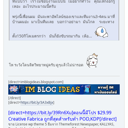
ที่แบบว่า เราไม่ชอบงานแบบนี้ ไม่อยากทำว่ะ คุณเลิกง้อกรู
เหอะ อะไรประมาณนี้ครับ
พรุ่งนี้เพื่อนผม มันจะพาอัพไลน์ของเขาและทีมงาน3-4คน มาที่
บ้านผมอ่ะ มาเป็นทีมเลย บอกว่าอย่ามา มันไกล ระยะทาง
ตั้ง150กิโลเมตรกว่า มันก็ยังขับรถมากัน เห้อ...
โห ระวังโดนจิตวิทยาหมู่ครับ ดูๆแล้วไม่น่ารอด
[direct=imblogideas.blogspot.com]
[/direct]
[direct=
https://bit.ly/3A3xBjx
]
[direct=
https://bit.ly/39Rn6Xu]ตอนนี้มีโปร
$29.99
Creative Fabrica ถูกที่สุดสำหรับทำ POD,KDP[/direct]
ขาย License wp theme 5 ธีมจา่ก Themeforest Newspaper, KALLYAS,