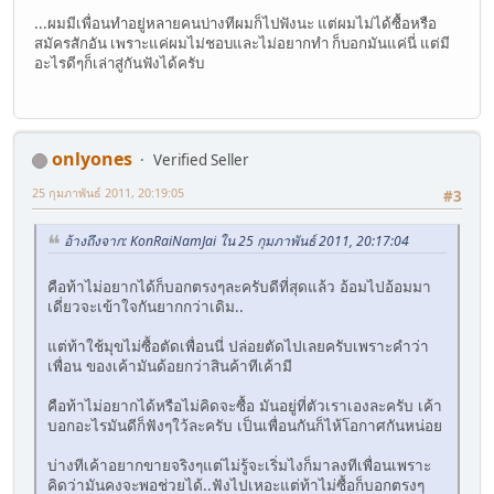
...ผมมีเพื่อนทำอยู่หลายคนบ่างทีผมก็ไปฟังนะ แต่ผมไม่ได้ซื้อหรือ
สมัครสักอัน เพราะแค่ผมไม่ชอบและไม่อยากทำ ก็บอกมันแค่นี่ แต่มี
อะไรดีๆก็เล่าสู่กันฟังได้ครับ
onlyones
Verified Seller
25 กุมภาพันธ์ 2011, 20:19:05
#3
อ้างถึงจาก: KonRaiNamJai ใน 25 กุมภาพันธ์ 2011, 20:17:04
คือท้าไม่อยากได้ก็บอกตรงๆละครับดีที่สุดแล้ว อ้อมไปอ้อมมา
เดี่ยวจะเข้าใจกันยากกว่าเดิม..
แต่ท้าใช้มุขไม่ซื้อตัดเพื่อนนี่ ปล่อยตัดไปเลยครับเพราะคำว่า
เพื่อน ของเค้ามันด้อยกว่าสินค้าทีเค้ามี
คือท้าไม่อยากได้หรือไม่คิดจะซื้อ มันอยู่ที่ตัวเราเองละครับ เค้า
บอกอะไรมันดีก็ฟังๆใว้ละครับ เป็นเพื่อนกันก็ไห้โอกาศกันหน่อย
บ่างทีเค้าอยากขายจริงๆแต่ไม่รู้จะเริ่มไงก็มาลงทีเพื่อนเพราะ
คิดว่ามันคงจะพอช่วยได้..ฟังไปเหอะแต่ท้าไม่ซื้อก็บอกตรงๆ