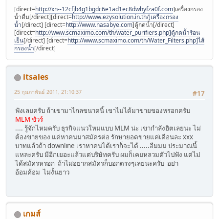
[direct=
http://xn--12cfjb4g1bgdc6e1ad1ec8dwhyfza0f.com
]เครื่องกรอง
น้ำดื่ม[/direct][direct=
http://www.ezysolution.in.th/]เครื่องกรอง
น้ำ
[/direct] [direct=
http://www.nasabye.com
]ตู้กดน้ำ[/direct]
[direct=
http://www.scmaximo.com/th/water_purifiers.php]ตู้กดน้ำร้อน
เย็น
[/direct] [direct=
http://www.scmaximo.com/th/Water_Filters.php]ไส้
กรองน้ำ
[/direct]
itsales
25 กุมภาพันธ์ 2011, 21:10:37
#17
ฟังเลยครับ ถ้าเขามาไกลขนาดนี้ เขาไม่ได้มาขายของหรอกครับ
MLM ชัวร์
.... รู้จักไหมครับ ธุรกิจแนวใหม่แบบ MLM น่ะ เขากำลังฮิตเลยนะ ไม่
ต้องขายของ แค่หาคนมาสมัครต่อ รักษายอดขายแค่เดือนละ xxx
บาทแล้วถ้า downline เราหาคนได้เราก็จะได้ .....อืมมม ประมาณนี้
แหละครับ มีอีกเยอะแล้วแต่บริษัทครับ ผมก็เคยหลวมตัวไปฟัง แต่ไม่
ได้สมัครหรอก ถ้าไม่อยากสมัครก็บอกตรงๆเลยนะครับ อย่า
อ้อมค้อม ไม่งั้นยาว
เกมส์