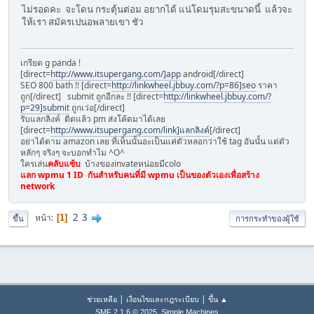
ไม่รอดคะ จะโดน กระตุ้นต่อม อยากได้ แน่โดมรุมสะขนาดนี้ แล้วจะ
ให้เรา สมัครเปนอพลายเขา ชัว
เกรียด g panda !
[direct=
http://www.itsupergang.com/]app
android[/direct]
SEO 800 bath !! [direct=
http://linkwheel.jbbuy.com/?p=86]seo
ราคา
ถูก[/direct] submit ถูกอีกละ !! [direct=
http://linkwheel.jbbuy.com/?
p=29]submit
ถูกเว่อ[/direct]
รับแลกลิงค์ ติดแล้ว pm ส่งโค้ดมาได้เลย
[direct=
http://www.itsupergang.com/link]แลกลิงค์
[/direct]
อย่าได้ตาม amazon เลย ที่เห็นนั้นอะเป็นแค่ตัวหลอกว่าใช้ tag อันนั้น แต่ตัว
หลักๆ จริงๆ จะบอกทำไม ^O^
ใครเล่น
คลับแซ้บ
บ้างของinvateหน่อยมีcolo
แลก wpmu 1 ID กันสำหรับคนที่มี wpmu เป็นของตัวเองเพื่อสร้าง
network
2
3
หน้า
1
ขึ้น
การกระทำของผู้ใช้
|
|
ช่วยเหลือ
เงื่อนไขและกฎระเบียบ
ขึ้น ▲
,
SMF 2.1.6 © 2025
Simple Machines