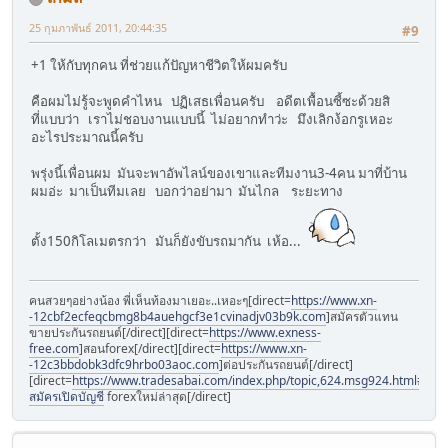
25 กุมภาพันธ์ 2011, 20:44:35
#9
+1 ให้กับทุกคน ที่ช่วยแก้ปัญหาชีวิตให้ผมครับ
คือผมไม่รู้จะพูดคำไหน ปฏิเสธเพื่อนครับ อดีตเพื้อนซี้ซะด้วยสิ
ที่แบบว่า เราไม่ชอบงานแบบนี้ ไม่อยากทำว่ะ มึงเลิกง้อกรูเหอะ
อะไรประมาณนี้ครับ
พรุ่งนี้เพื่อนผม มันจะพาอัพไลน์ของเขาและทีมงาน3-4คน มาที่บ้าน
ผมอ่ะ มาเป็นทีมเลย บอกว่าอย่ามา มันไกล ระยะทาง
ตั้ง150กิโลเมตรกว่า มันก็ยังขับรถมากัน เห้อ...
คนสวยๆอย่างน้อง พี่เห็นท้องมาเยอะ..เหอะๆ[direct=
https://www.xn-
-12cbf2ecfeqcbmg8b4auehgcf3e1cvinadjv03b9k.com
]สมัครตัวแทน
ขายประกันรถยนต์[/direct][direct=
https://www.exness-
free.com
]สอนforex[/direct][direct=
https://www.xn-
-12c3bbdobk3dfc9hrbo03aoc.com
]ต่อประกันรถยนต์[/direct]
[direct=
https://www.tradesabai.com/index.php/topic,624.msg924.html#msg9
สมัครเปิดบัญชี
forexใหม่ล่าสุด[/direct]