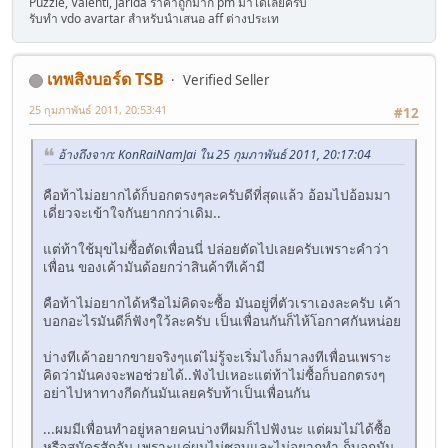
Puzzle, Valenti, Jarida ราคาถูกมาก pm มาได้เลยครับ
รับทำ vdo avartar สำหรับนำเสนอ aff ต่างประเท
เทพสิงบอร์ด TSB
Verified Seller
25 กุมภาพันธ์ 2011, 20:53:41
#12
อ้างถึงจาก: KonRaiNamJai ใน 25 กุมภาพันธ์ 2011, 20:17:04
คือท้าไม่อยากได้ก็บอกตรงๆละครับดีที่สุดแล้ว อ้อมไปอ้อมมา
เดี่ยวจะเข้าใจกันยากกว่าเดิม..
แต่ท้าใช้มุขไม่ซื้อตัดเพื่อนนี่ ปล่อยตัดไปเลยครับเพราะคำว่า
เพื่อน ของเค้ามันด้อยกว่าสินค้าทีเค้ามี
คือท้าไม่อยากได้หรือไม่คิดจะซื้อ มันอยู่ที่ตัวเราเองละครับ เค้า
บอกอะไรมันดีก็ฟังๆใว้ละครับ เป็นเพื่อนกันก็ไห้โอกาศกันหน่อย
บ่างทีเค้าอยากขายจริงๆแต่ไม่รู้จะเริ่มไงก็มาลงทีเพื่อนเพราะ
คิดว่ามันคงจะพอช่วยได้..ฟังไปเหอะแต่ท้าไม่ซื้อก็บอกตรงๆ
อย่าไปหาทางกีดกันมันเลยครับท้าเป็นเพื่อนกัน
...ผมมีเพื่อนทำอยู่หลายคนบ่างทีผมก็ไปฟังนะ แต่ผมไม่ได้ซื้อ
หรือสมัครสักอัน เพราะแค่ผมไม่ชอบและไม่อยากทำ ก็บอกมัน