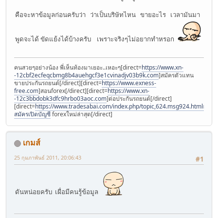
คือจะหาข้อมูลก่อนครับว่า ว่าเป็นบริษัทไหน ขายอะไร เวลามันมา
พูดจะได้ ขัดแย้งได้บ้างครับ เพราะจริงๆไม่อยากทำหรอก
คนสวยๆอย่างน้อง พี่เห็นท้องมาเยอะ..เหอะๆ[direct=
https://www.xn-
-12cbf2ecfeqcbmg8b4auehgcf3e1cvinadjv03b9k.com
]สมัครตัวแทน
ขายประกันรถยนต์[/direct][direct=
https://www.exness-
free.com
]สอนforex[/direct][direct=
https://www.xn-
-12c3bbdobk3dfc9hrbo03aoc.com
]ต่อประกันรถยนต์[/direct]
[direct=
https://www.tradesabai.com/index.php/topic,624.msg924.html#msg9
สมัครเปิดบัญชี
forexใหม่ล่าสุด[/direct]
เกมส์
25 กุมภาพันธ์ 2011, 20:06:43
#1
ดันหน่อยครับ เผื่อมีคนรู้ข้อมูล