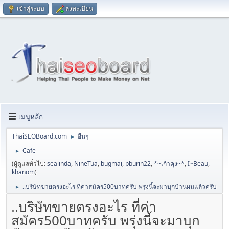
เข้าสู่ระบบ
ลงทะเบียน
เมนูหลัก
ThaiSEOBoard.com
อื่นๆ
►
Cafe
►
(ผู้ดูแลทั่วไป:
sealinda
,
NineTua
,
bugmai
,
pburin22
,
*~เก้าคุง~*
,
I~Beau
,
khanom
)
..บริษัทขายตรงอะไร ที่ค่าสมัคร500บาทครับ พรุ่งนี้จะมาบุกบ้านผมแล้วครับ
►
..บริษัทขายตรงอะไร ที่ค่า
สมัคร500บาทครับ พรุ่งนี้จะมาบุก