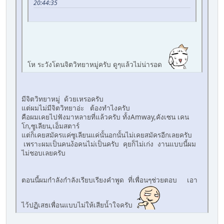
20:44:35
โห ระวังโดนจิตวิทยาหมู่ครับ ดูๆแล้วไม่น่ารอด
มีจิตวิทยาหมู่ ด้วยเหรอครับ
แต่ผมไม่มีจิตวิทยาอ่ะ ต้องทำไงครับ
คือผมเคยไปฟังมาหลายที่แล้วครับ ทั้งAmway,คังเซน เคน
โก,ซูเลียน,เอ็มสตาร์
แต่ก็เคยสมัครแค่ซูเลียนแค่นั้นอกนั้นไม่เคยสมัครอีกเลยครับ
เพราะผมเป็นคนง้อคนไม่เป็นครับ คุยก็ไม่เก่ง งานแบบนี้ผม
ไม่ชอบเลยครับ
ตอนนี้ผมกำลังกำลังเรียบเรียงคำพูด ที่เพื่อนๆช่วยตอบ เอา
ไว้ปฏิเสธเพื่อนแบบไม่ให้เสียน้ำใจครับ