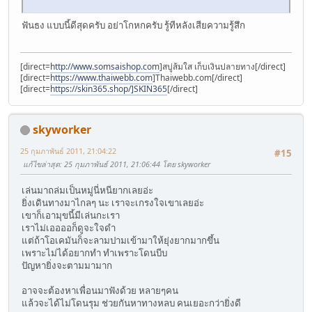
ฟันธง แบบนี้ดีสุดครับ อย่าโกหกครับ รู้ทีหลังเสียความรู้สึก
[direct=
http://www.somsaishop.com
]สบู่ส้มใส เก็บเงินปลายทาง[/direct]
[direct=
https://www.thaiwebb.com
]Thaiwebb.com[/direct]
[direct=
https://skin365.shop/]SKIN365
[/direct]
skyworker
25 กุมภาพันธ์ 2011, 21:04:22
#15
แก้ไขล่าสุด
: 25 กุมภาพันธ์ 2011, 21:06:44 โดย skyworker
เล่นมาถล่มเป็นหมู่นี่หนียากเลยอ่ะ
ยิ่งเดินทางมาไกลๆ นะ เราจะเกรงใจเขาเลยอ่ะ
เขาก็เอามุขนี้มีเล่นกะเรา
เราไม่เออออก็ดูจะใจดำ
แต่ถ้าโอเคมันก็จะลามปามเข้ามาให้ยุ่งยากมากขึ้น
เพราะไม่ได้อยากทำ ทำเพราะโดนบีบ
ปัญหายิ่งจะตามมามาก
อาจจะต้องหาเพื่อนมาฟังด้วย หลายๆคน
แล้วจะได้ไม่โดนรุม ช่วยกันหาทางหลบ คนเยอะกว่ายิ่งดี