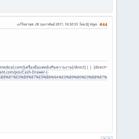
แก้ไขล่าสุด
: 28 กุมภาพันธ์ 2011, 16:50:55 โดย DJ_Vayo
#44
medical.com/]เครื่องมือแพทย์เสริมความงาม
[/direct] | | [direct=
ant.com/pos/Cash-Drawer-(-
8%81%E0%B9%87%E0%B8%9A%E0%B9%80%E0%B8%87%E0%B8%B4%E0%B8%9