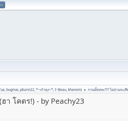
ยน
Tua
,
bugmai
,
pburin22
,
*~เก้าคุง~*
,
I~Beau
,
khanom
)
กวนมั้ยหละ??? ไม่อ่านจะเส
►
 (ฮา โคตร!) - by Peachy23