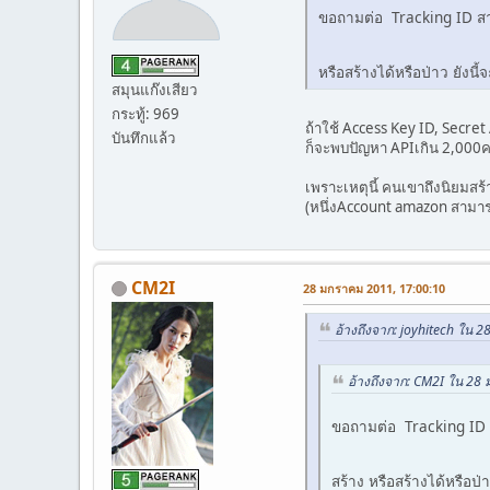
ขอถามต่อ Tracking ID สามา
หรือสร้างได้หรือป่าว ยังนี้
สมุนแก๊งเสียว
กระทู้: 969
ถ้าใช้ Access Key ID, Secre
บันทึกแล้ว
ก็จะพบปัญหา APIเกิน 2,000ครั
เพราะเหตุนี้ คนเขาถึงนิยมส
(หนึ่งAccount amazon สามารถ
CM2I
28 มกราคม 2011, 17:00:10
อ้างถึงจาก: joyhitech ใน 
อ้างถึงจาก: CM2I ใน 28
ขอถามต่อ Tracking ID สา
สร้าง หรือสร้างได้หรือป่า