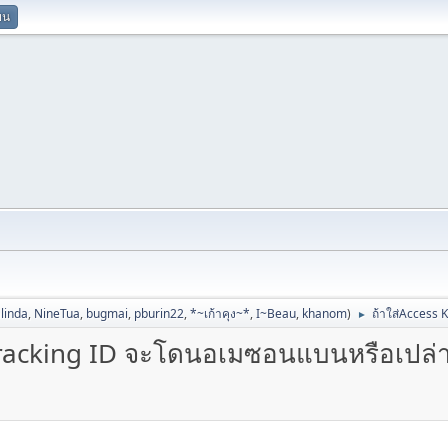
ยน
linda
,
NineTua
,
bugmai
,
pburin22
,
*~เก้าคุง~*
,
I~Beau
,
khanom
)
ถ้าใส่Access 
►
บTracking ID จะโดนอเมซอนแบนหรือเปล่า