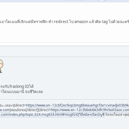
ั้นจะเอาโดเมนที่เลิกแต่มีทราฟฟิก ทำ redirect ไป amazon แล้วติด tag ไปด้วยน่ะค
รงกับTracking IDได้
้าโดนแบนมานี่ จบชีวิตเลย
อะ..เหอะๆ[direct=
https://www.xn--12cbf2ecfeqcbmg8b4auehgcf3e1cvinadjv03b9
ee.com
]สอนforex[/direct][direct=
https://www.xn--12c3bbdobk3dfc9hrbo03aoc.co
i.com/index.php/topic,624.msg924.html#msg924]วิธีสมัครเปิดบัญชี
forexใหม่ล่าสุด[