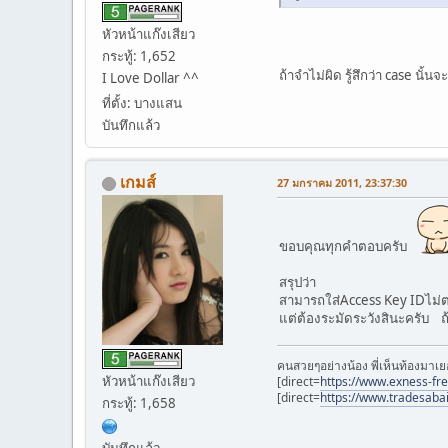
หัวหน้าแก๊งเสียว
กระทู้: 1,652
ถ้าจำไม่ผิด รู้สึกว่า case น
I Love Dollar ^^
ที่ตั้ง: บางแสน
บันทึกแล้ว
เกมส์
27 มกราคม 2011, 23:37:30
ขอบคุณทุกคำตอบครับ
สรุปว่า
สามารถใส่Access Key IDไม่ต
แต่ต้องระมัดระวังสินะครับ ถ
คนสวยๆอย่างน้อง พี่เห็นท้องมาเย
หัวหน้าแก๊งเสียว
[direct=
https://www.exness-fr
[direct=
https://www.tradesaba
กระทู้: 1,658
บันทึกแล้ว