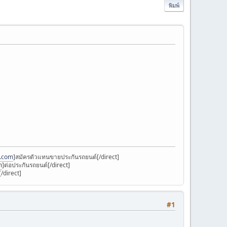
พิมพ์
k.com
]สมัครตัวแทนขายประกันรถยนต์[/direct]
m
]ต่อประกันรถยนต์[/direct]
/direct]
#1