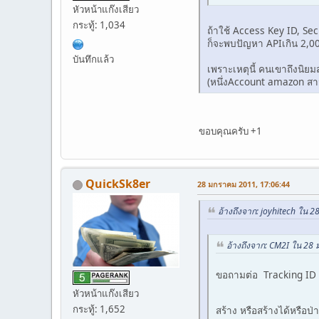
หัวหน้าแก๊งเสียว
กระทู้: 1,034
ถ้าใช้ Access Key ID, Se
ก็จะพบปัญหา APIเกิน 2,000
บันทึกแล้ว
เพราะเหตุนี้ คนเขาถึงนิ
(หนึ่งAccount amazon สา
ขอบคุณครับ +1
QuickSk8er
28 มกราคม 2011, 17:06:44
อ้างถึงจาก: joyhitech ใน 
อ้างถึงจาก: CM2I ใน 28
ขอถามต่อ Tracking ID สา
หัวหน้าแก๊งเสียว
กระทู้: 1,652
สร้าง หรือสร้างได้หรือป่า