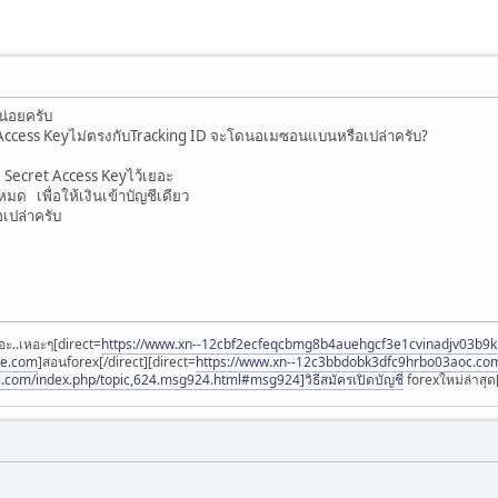
่อยครับ
t Access Keyไม่ตรงกับTracking ID จะโดนอเมซอนแบนหรือเปล่าครับ?
 Secret Access Keyไว้เยอะ
หมด เพื่อให้เงินเข้าบัญชีเดียว
เปล่าครับ
อะ..เหอะๆ[direct=
https://www.xn--12cbf2ecfeqcbmg8b4auehgcf3e1cvinadjv03b9
ee.com
]สอนforex[/direct][direct=
https://www.xn--12c3bbdobk3dfc9hrbo03aoc.co
i.com/index.php/topic,624.msg924.html#msg924]วิธีสมัครเปิดบัญชี
forexใหม่ล่าสุด[