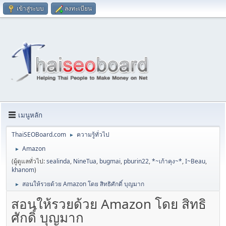
เข้าสู่ระบบ
ลงทะเบียน
เมนูหลัก
ThaiSEOBoard.com
ความรู้ทั่วไป
►
Amazon
►
(ผู้ดูแลทั่วไป:
sealinda
,
NineTua
,
bugmai
,
pburin22
,
*~เก้าคุง~*
,
I~Beau
,
khanom
)
สอนให้รวยด้วย Amazon โดย สิทธิศักดิ์ บุญมาก
►
สอนให้รวยด้วย Amazon โดย สิทธิ
ศักดิ์ บุญมาก