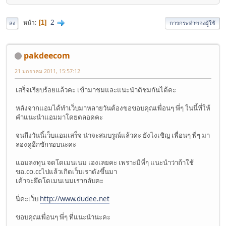
2
หน้า
1
ลง
การกระทำของผู้ใช้
pakdeecom
21 มกราคม 2011, 15:57:12
เสร็จเรียบร้อยแล้วคะ เข้ามาชมและแนะนำติชมกันได้คะ
หลังจากแอมได้ทำเว็บมาหลายวันต้องขอขอบคุณเพื่อนๆ พี่ๆ ในนี้ที่ให้
คำแนะนำแอมมาโดยตลอดคะ
จนถึงวันนี้เว็บแอมเสร็จ น่าจะสมบรูณ์แล้วคะ ยังไงเชิญ เพื่อนๆ พี่ๆ มา
ลองดูอีกซักรอบนะคะ
แอมลงทุน จดโดเมนเนม เองเลยคะ เพราะมีพี่ๆ แนะนำว่าถ้าใช้
ขอ.co.ccไปแล้วเกิดเว็บเราดังขึ้นมา
เค้าจะยึดโดเมนเนมเรากลับคะ
นี่คะเว็บ
http://www.dudee.net
ขอบคุณเพื่อนๆ พี่ๆ ที่แนะนำนะคะ