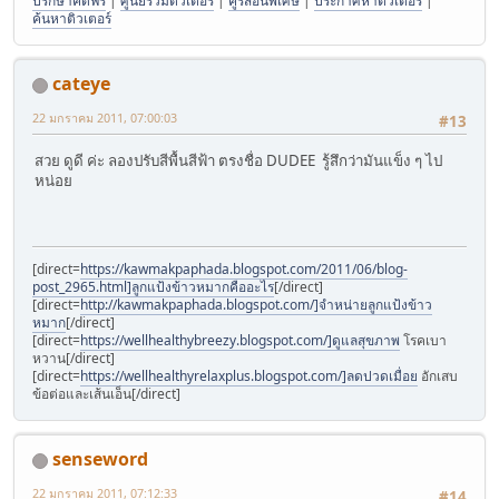
ปรึกษาคดีฟรี
|
ศูนย์รวมติวเตอร์
|
คูรสอนพิเศษ
|
ประกาศหาติวเตอร์
|
ค้นหาติวเตอร์
cateye
22 มกราคม 2011, 07:00:03
#13
สวย ดูดี ค่ะ ลองปรับสีพื้นสีฟ้า ตรงชื่อ DUDEE รู้สึกว่ามันแข็ง ๆ ไป
หน่อย
[direct=
https://kawmakpaphada.blogspot.com/2011/06/blog-
post_2965.html]ลูกแป้งข้าวหมากคืออะไร
[/direct]
[direct=
http://kawmakpaphada.blogspot.com/]จำหน่ายลูกแป้งข้าว
หมาก
[/direct]
[direct=
https://wellhealthybreezy.blogspot.com/]ดูแลสุขภาพ
โรคเบา
หวาน[/direct]
[direct=
https://wellhealthyrelaxplus.blogspot.com/]ลดปวดเมื่อย
อักเสบ
ข้อต่อและเส้นเอ็น[/direct]
senseword
22 มกราคม 2011, 07:12:33
#14