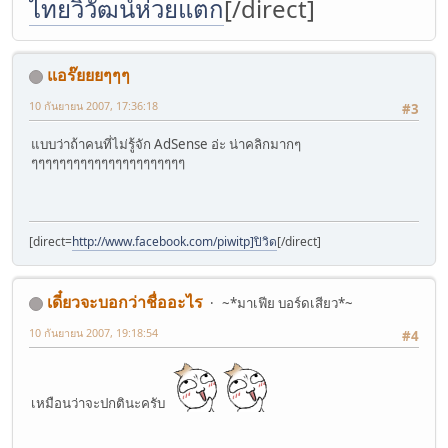
ไทยวิวัฒน์ห่วยแตก
[/direct]
แอร๊ยยยๆๆๆ
10 กันยายน 2007, 17:36:18
#3
แบบว่าถ้าคนที่ไม่รู้จัก AdSense อ่ะ น่าคลิกมากๆ
ๆๆๆๆๆๆๆๆๆๆๆๆๆๆๆๆๆๆๆๆๆๆ
[direct=
http://www.facebook.com/piwitp]ปิวิด
[/direct]
เดี๋ยวจะบอกว่าชื่ออะไร
~*มาเฟีย บอร์ดเสียว*~
10 กันยายน 2007, 19:18:54
#4
เหมือนว่าจะปกตินะครับ