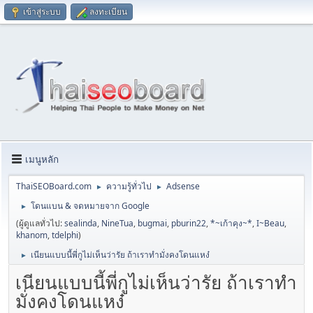
เข้าสู่ระบบ
ลงทะเบียน
เมนูหลัก
ThaiSEOBoard.com
ความรู้ทั่วไป
Adsense
►
►
โดนแบน & จดหมายจาก Google
►
(ผู้ดูแลทั่วไป:
sealinda
,
NineTua
,
bugmai
,
pburin22
,
*~เก้าคุง~*
,
I~Beau
,
khanom
,
tdelphi
)
เนียนแบบนี้พี่กูไม่เห็นว่ารัย ถ้าเราทำมั่งคงโดนแหง๋
►
เนียนแบบนี้พี่กูไม่เห็นว่ารัย ถ้าเราทำ
มั่งคงโดนแหง๋