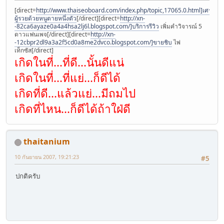
[direct=
http://www.thaiseoboard.com/index.php/topic,17065.0.html]เศรษฐี
ผู้รวยด้วยหนูตายหนึ่งตัว
[/direct][direct=
http://xn-
-82ca6ayaze0a4a4hsa2lj6l.blogspot.com/]บริการรีวิว
เพิ่มคำวิจารณ์ 5
ดาวแฟนเพจ[/direct][direct=
http://xn-
-12cbpr2dl9a3a2f5cd0a8me2dvco.blogspot.com/]ขายชิบ
ไพ่
เท็กซัส[/direct]
เกิดในที่...ที่ดี...นั้นดีแน่
เกิดในที่...ที่แย่...ก็ดีได้
เกิดที่ดี...แล้วแย่...มีถมไป
เกิดที่ไหน...ก็ดีได้ถ้าใฝ่ดี
thaitanium
10 กันยายน 2007, 19:21:23
#5
ปกติครับ