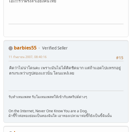
เอะ!!!รึว่าฝรั่งลำเอียงคนไทย
barbies55
Verified Seller
11 กันยายน 2007, 08:40:16
#15
คิดว่าไม่น่าโดนคะ เพราะมันไม่ได้ติดชิดมาก แต่ถ้าแอดไปแทรกอยู่
ตรงระหว่างรูปสองแถวนั่น โดนแหง๋เลย
รับทำเทมเพลท รับโมเทมเพลทให้เข้ากับสคริปต์ต่างๆ
On the Internet, Never One Know You are a Dog.
ผ้าขี้ริ้วห่อทองย่อมเป็นทองฉันใด เอาทองเปลวมาห่อขี้ก็ยังเป็นขี้ฉันนั้น