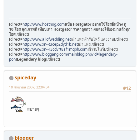
[direct=
http://www.hostnog.com
]
เบื่อ Hostgator อยากใช้โฮสอื่นบ้าง ดู
10 โฮส คุณภาพดี เทียบเท่า Hostgator ราคาถูกกว่า ผมลองใช้เองมาแล้วทุก
โฮส
[/direct]
[direct=
http://www.allofwedding.net
]ผ้าแพร ผ้ารับไหว้ แต่งงาน[/direct]
[direct=
http://www.xn--t3cep2dyd1b.net
]ผ้าแพร[/direct]
[direct=
http://www.xn--r3cdvrt8af1mqbh.com
]ผ้ารับไหว้[/direct]
[direct=
http://www.bloggang.com/mainblog.php?id=legendary-
pon
]
Legendary blog
[/direct]
spiceday
10 กันยายน 2007, 22:04:34
#12
สบายๆ
blogger