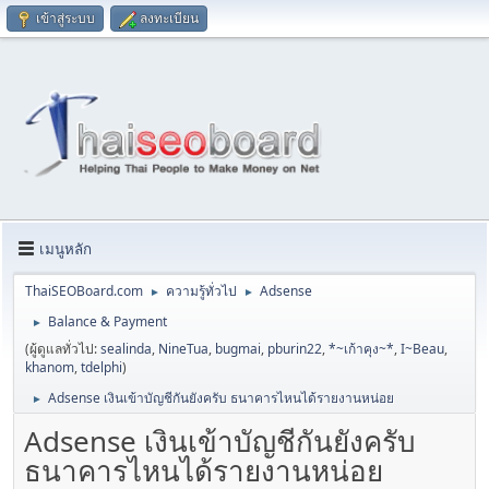
เข้าสู่ระบบ
ลงทะเบียน
เมนูหลัก
ThaiSEOBoard.com
ความรู้ทั่วไป
Adsense
►
►
Balance & Payment
►
(ผู้ดูแลทั่วไป:
sealinda
,
NineTua
,
bugmai
,
pburin22
,
*~เก้าคุง~*
,
I~Beau
,
khanom
,
tdelphi
)
Adsense เงินเข้าบัญชีกันยังครับ ธนาคารไหนได้รายงานหน่อย
►
Adsense เงินเข้าบัญชีกันยังครับ
ธนาคารไหนได้รายงานหน่อย