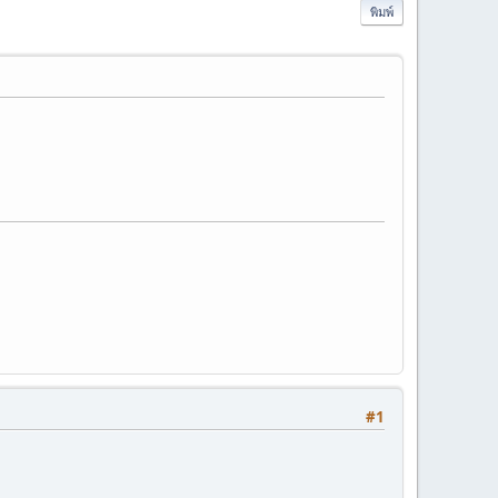
พิมพ์
#1