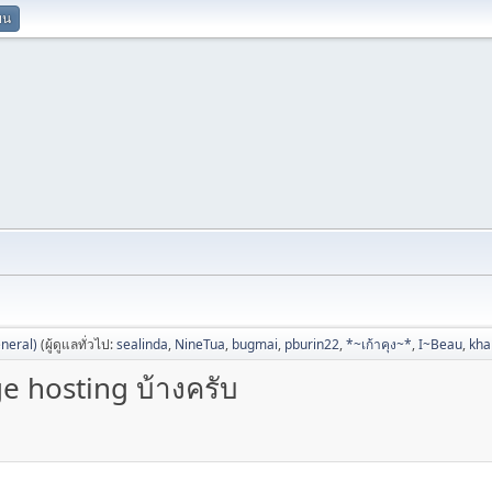
ยน
neral)
(ผู้ดูแลทั่วไป:
sealinda
,
NineTua
,
bugmai
,
pburin22
,
*~เก้าคุง~*
,
I~Beau
,
kh
 hosting บ้างครับ