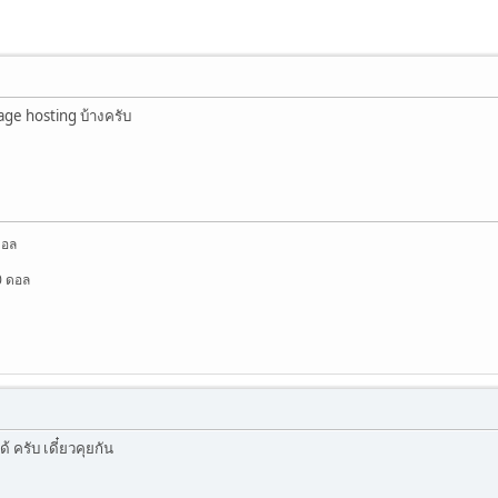
e hosting บ้างครับ
ดอล
0 ดอล
 ครับ เดี๋ยวคุยกัน