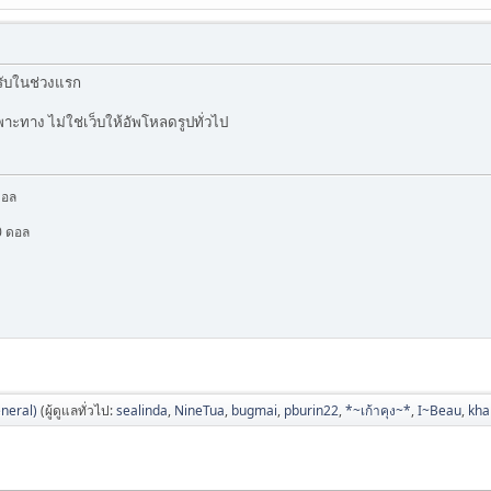
ับในช่วงแรก
าะทาง ไม่ใช่เว็บให้อัพโหลดรูปทั่วไป
ดอล
0 ดอล
neral)
(ผู้ดูแลทั่วไป:
sealinda
,
NineTua
,
bugmai
,
pburin22
,
*~เก้าคุง~*
,
I~Beau
,
kh