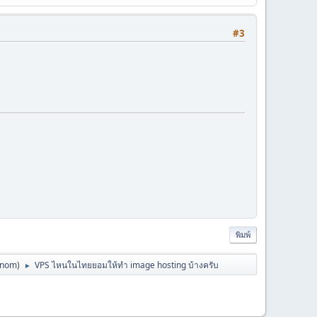
#3
พิมพ์
anom
)
VPS ไหนในไทยยอมให้ทำ image hosting บ้างครับ
►