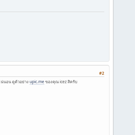
#2
แน่นอน ดูตัวอย่าง
upic.me
ของคุณ icez สิครับ