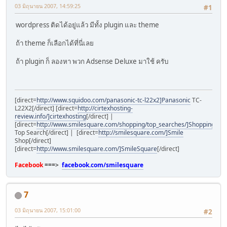
03 มิถุนายน 2007, 14:59:25
#1
wordpress ติดได้อยู่แล้ว มีทั้ง plugin และ theme
ถ้า theme ก็เลือกได้ที่นี่เลย
ถ้า plugin ก็ ลองหา พวก Adsense Deluxe มาใช้ ครับ
[direct=
http://www.squidoo.com/panasonic-tc-l22x2]Panasonic
TC-
L22X2[/direct] [direct=
http://cirtexhosting-
review.info/]cirtexhosting
[/direct] |
[direct=
http://www.smilesquare.com/shopping/top_searches/]Shopping
Top Search[/direct] | [direct=
http://smilesquare.com/]Smile
Shop[/direct]
[direct=
http://www.smilesquare.com/]SmileSquare
[/direct]
Facebook
===>
facebook.com/smilesquare
7
03 มิถุนายน 2007, 15:01:00
#2