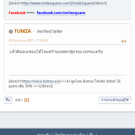
[direct=
http://www.smilesquare.com/]SmileSquare
[/direct]
Facebook
===>
facebook.com/smilesquare
TUMZA
Verified Seller
03 มิถุนายน 2007, 17:04:02
#4
แล้วติดอเมซอนได้ไหมครั ของwordpress.comนะครับ
[direct=
https://voice.botnoi.ai/
]>>>AI พูดไทย Botnoi ใส่รหัส 30bot ได้
point เพิ่ม 30% <<<[/direct]
หน้า
1
ขึ้น
การกระทำของผู้ใช้
|
|
ช่วยเหลือ
เงื่อนไขและกฎระเบียบ
ขึ้น ▲