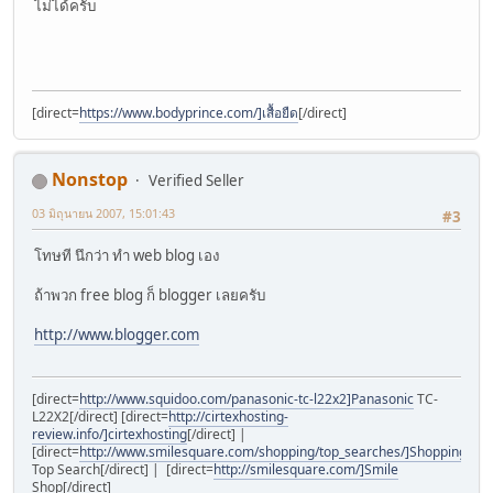
ไม่ได้ครับ
[direct=
https://www.bodyprince.com/]เสื้อยืด
[/direct]
Nonstop
Verified Seller
03 มิถุนายน 2007, 15:01:43
#3
โทษที นึกว่า ทำ web blog เอง
ถ้าพวก free blog ก็ blogger เลยครับ
http://www.blogger.com
[direct=
http://www.squidoo.com/panasonic-tc-l22x2]Panasonic
TC-
L22X2[/direct] [direct=
http://cirtexhosting-
review.info/]cirtexhosting
[/direct] |
[direct=
http://www.smilesquare.com/shopping/top_searches/]Shopping
Top Search[/direct] | [direct=
http://smilesquare.com/]Smile
Shop[/direct]