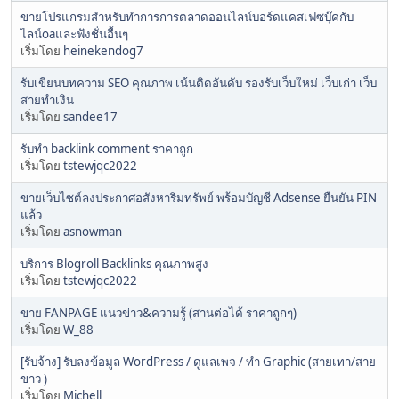
ขายโปรแกรมสำหรับทำการการตลาดออนไลน์บอร์ดแคสเฟซบุ๊คกับ
ไลน์oaและฟังชั่นอื้นๆ
เริ่มโดย
heinekendog7
รับเขียนบทความ SEO คุณภาพ เน้นติดอันดับ รองรับเว็บใหม่ เว็บเก่า เว็บ
สายทำเงิน
เริ่มโดย
sandee17
รับทำ backlink comment ราคาถูก
เริ่มโดย
tstewjqc2022
ขายเว็บไซต์ลงประกาศอสังหาริมทรัพย์ พร้อมบัญชี Adsense ยืนยัน PIN
แล้ว
เริ่มโดย
asnowman
บริการ Blogroll Backlinks คุณภาพสูง
เริ่มโดย
tstewjqc2022
ขาย FANPAGE แนวข่าว&ความรู้ (สานต่อได้ ราคาถูกๆ)
เริ่มโดย
W_88
​[รับจ้าง] รับลงข้อมูล WordPress / ดูแลเพจ / ทำ Graphic (สายเทา/สาย
ขาว )
เริ่มโดย
Michell