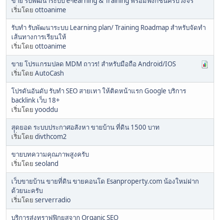
ขาย รับพัฒนาระบบ e-learning & Training พร้อมฟังก์ชั่นครบวงจร
เริ่มโดย
ottoanime
รับทำ รับพัฒนาระบบ Learning plan/ Training Roadmap สำหรับจัดทำ
เส้นทางการเรียนให้
เริ่มโดย
ottoanime
ขาย โปรแกรมปลด MDM ถาวร! สำหรับมือถือ Android/IOS
เริ่มโดย
AutoCash
โปรดันอันดับ รับทำ SEO สายเทา ให้ติดหน้าแรก Google บริการ
backlink เว็บ 18+
เริ่มโดย
yooddu
สุุดยอด ระบบประกาศอสังหา ขายบ้าน ที่ดิน 1500 บาท
เริ่มโดย
divthcom2
ขายบทความคุณภาพสูงครับ
เริ่มโดย
seoland
เว็บขายบ้าน ขายที่ดิน ขายคอนโด Esanproperty.com น้องใหม่ฝาก
ด้วยนะครับ
เริ่มโดย
serverradio
บริการส่งทราฟฟิกยูสจาก Organic SEO