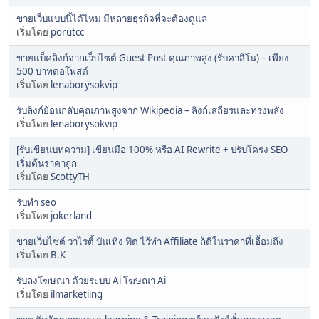
ขายเว็บแบบนี้ได้ไหม มีหลายธุรกิจที่จะต้องดูแล
เริ่มโดย
porutcc
ขายแบ็คลิงก์จากเว็บไซต์ Guest Post คุณภาพสูง (รับคาสิโน) – เพียง
500 บาทต่อโพสต์
เริ่มโดย
lenaborysokvip
รับลิงก์ย้อนกลับคุณภาพสูงจาก Wikipedia – ลิงก์เสถียรและทรงพลัง
เริ่มโดย
lenaborysokvip
[รับเขียนบทความ] เขียนมือ 100% หรือ AI Rewrite + ปรับโครง SEO
เริ่มต้นราคาถูก
เริ่มโดย
ScottyTH
รับทำ seo
เริ่มโดย
jokerland
ขายเว็บไซต์ วาไรตี้ บันเทิง ฟีต ไว้ทำ Affiliate ก็ดีในราคาที่เอื้อมถึง
เริ่มโดย
B.K
รับลงโฆษณา ด้วยระบบ Ai โฆษณา Ai
เริ่มโดย
ilmarketiing