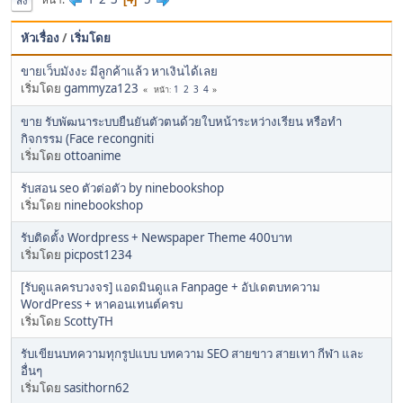
ลง
หัวเรื่อง
/
เริ่มโดย
ขายเว็บมังงะ มีลูกค้าแล้ว หาเงินได้เลย
เริ่มโดย
gammyza123
1
2
3
4
หน้า
ขาย รับพัฒนาระบบยืนยันตัวตนด้วยใบหน้าระหว่างเรียน หรือทำ
กิจกรรม (Face recongniti
เริ่มโดย
ottoanime
รับสอน seo ตัวต่อตัว by ninebookshop
เริ่มโดย
ninebookshop
รับติดตั้ง Wordpress + Newspaper Theme 400บาท
เริ่มโดย
picpost1234
[รับดูแลครบวงจร] แอดมินดูแล Fanpage + อัปเดตบทความ
WordPress + หาคอนเทนต์ครบ
เริ่มโดย
ScottyTH
รับเขียนบทความทุกรูปแบบ บทความ SEO สายขาว สายเทา กีฬา และ
อื่นๆ
เริ่มโดย
sasithorn62