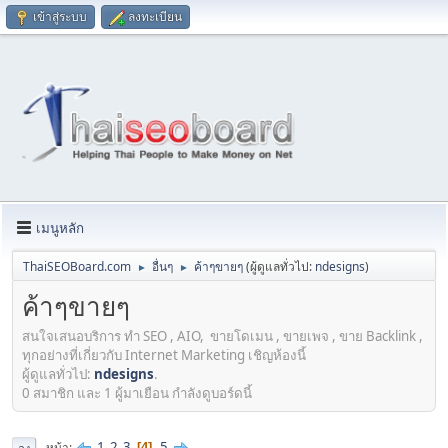
เข้าสู่ระบบ
ลงทะเบียน
เมนูหลัก
ThaiSEOBoard.com
อื่นๆ
ค้าๆขายๆ
(ผู้ดูแลทั่วไป:
ndesigns
)
►
►
ค้าๆขายๆ
สนใจเสนอบริการ ทำ SEO , AIO, ขายโดเมน , ขายเพจ , ขาย Backlink ,
ทุกอย่างที่เกี่ยวกับ Internet Marketing เชิญห้องนี้
ผู้ดูแลทั่วไป:
ndesigns
.
0 สมาชิก และ 1 ผู้มาเยือน กำลังดูบอร์ดนี้
1
2
3
5
หน้า
4