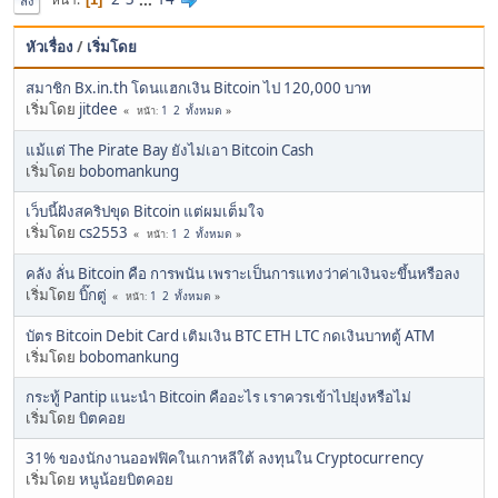
ลง
หัวเรื่อง
/
เริ่มโดย
สมาชิก Bx.in.th โดนแฮกเงิน Bitcoin ไป 120,000 บาท
เริ่มโดย
jitdee
1
2
ทั้งหมด
หน้า
แม้แต่ The Pirate Bay ยังไม่เอา Bitcoin Cash
เริ่มโดย
bobomankung
เว็บนี้ฝังสคริปขุด Bitcoin แต่ผมเต็มใจ
เริ่มโดย
cs2553
1
2
ทั้งหมด
หน้า
คลัง ลั่น Bitcoin คือ การพนัน เพราะเป็นการแทงว่าค่าเงินจะขึ้นหรือลง
เริ่มโดย
บิ๊กตู่
1
2
ทั้งหมด
หน้า
บัตร Bitcoin Debit Card เติมเงิน BTC ETH LTC กดเงินบาทตู้ ATM
เริ่มโดย
bobomankung
กระทู้ Pantip แนะนำ Bitcoin คืออะไร เราควรเข้าไปยุ่งหรือไม่
เริ่มโดย
บิตคอย
31% ของนักงานออฟฟิคในเกาหลีใต้ ลงทุนใน Cryptocurrency
เริ่มโดย
หนูน้อยบิตคอย