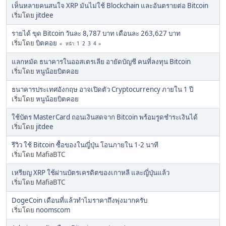
เห็นหลายคนสนใจ XRP มันไม่ใช้ Blockchain และอันตรายต่อ Bitcoin
เริ่มโดย
jitdee
รายได้ ขุด Bitcoin วันละ 8,787 บาท เดือนละ 263,627 บาท
เริ่มโดย
บิตคอย
1
2
3
4
หน้า
แลกหมัด ธนาคารในออสเตรเลีย อายัดบัญชี คนที่ลงทุน Bitcoin
เริ่มโดย
หนูน้อยบิตคอย
ธนาคารประเทศอังกฤษ อาจเปิดตัว Cryptocurrency ภายใน 1 ปี
เริ่มโดย
หนูน้อยบิตคอย
ใช้บัตร MasterCard ถอนเงินสดจาก Bitcoin พร้อมรูดชำระเงินได้
เริ่มโดย
jitdee
รีวิว ใช้ Bitcoin ซื้อของในญี่ปุ่น โอนภายใน 1-2 นาที
เริ่มโดย MafiaBTC
เหรียญ XRP ใช้ผ่านบัตรเครดิตของเกาหลี และญี่ปุ่นแล้ว
เริ่มโดย MafiaBTC
DogeCoin เดือนที่แล้วทำไมราคาถึงพุ่งมากครับ
เริ่มโดย
noomscom