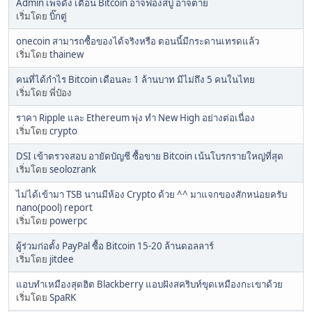
Admin เพจดัง เตือน Bitcoin อาจฟองสบู่ อาจตาย
เริ่มโดย
บิ๊กตู่
onecoin สามารถซื้อของได้จริงหรือ ตอนนี้มีกระดานเทรดแล้ว
เริ่มโดย
thainew
คนที่ได้กำไร Bitcoin เดือนละ 1 ล้านบาท มีไม่ถึง 5 คนในไทย
เริ่มโดย พี่ป๋อง
ราคา Ripple และ Ethereum พุ่ง ทำ New High อย่างต่อเนื่อง
เริ่มโดย
crypto
DSI เข้าตรวจสอบ อายัดบัญชี ซื้อขาย Bitcoin เน้นโบรกรายใหญ่ที่สุด
เริ่มโดย
seolozrank
ไม่ได้เข้ามา TSB นานมีห้อง Crypto ด้วย ^^ มาแจกของสักหน่อยครับ
nano(pool) report
เริ่มโดย
powerpc
ผู้ร่วมก่อตั้ง PayPal ซื้อ Bitcoin 15-20 ล้านดอลลาร์
เริ่มโดย
jitdee
แอบทำเหมืองสุดฮิต Blackberry แอบฝังสคริบท์ขุดเหมืองกะเขาด้วย
เริ่มโดย
SpaRK