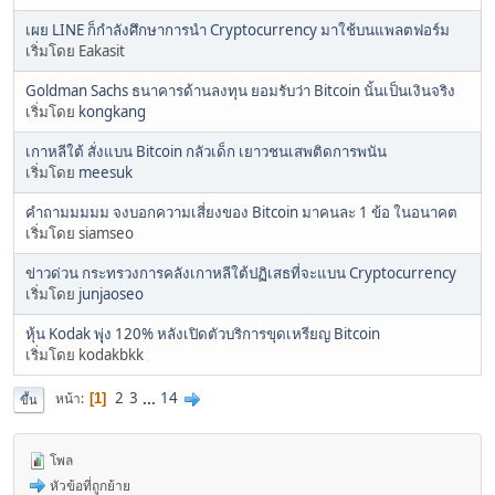
เผย LINE ก็กำลังศึกษาการนำ Cryptocurrency มาใช้บนแพลตฟอร์ม
เริ่มโดย Eakasit
Goldman Sachs ธนาคารด้านลงทุน ยอมรับว่า Bitcoin นั้นเป็นเงินจริง
เริ่มโดย
kongkang
เกาหลีใต้ สั่งแบน Bitcoin กลัวเด็ก เยาวชนเสพติดการพนัน
เริ่มโดย
meesuk
คำถามมมมม จงบอกความเสี่ยงของ Bitcoin มาคนละ 1 ข้อ ในอนาคต
เริ่มโดย siamseo
ข่าวด่วน กระทรวงการคลังเกาหลีใต้ปฏิเสธที่จะแบน Cryptocurrency
เริ่มโดย
junjaoseo
หุ้น Kodak พุุ่ง 120% หลังเปิดตัวบริการขุดเหรียญ Bitcoin
เริ่มโดย kodakbkk
2
3
...
14
หน้า
1
ขึ้น
โพล
หัวข้อที่ถูกย้าย