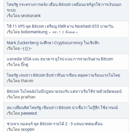
ไทยรัฐ กระทรวงการคลัง เตือน Bitcoin เหมือนแชร์ลูกโซ่ การเงินนอก
ระบบ
เริ่มโดย
seolozrank
ใช้ 11 VPS ขุด Bitcoin เหรียญ XMR ผ่าน Nicehash 655 บาท/วัน
เริ่มโดย
bobomankung
1
2
ทั้งหมด
หน้า
Mark Zuckerberg จะศึกษา Cryptocurrency ในเชิงลึก
เริ่มโดย
~( () )~
แลกหมัด VISA และ ธนาคาร ยุโรป แบน การจ่ายเงินผ่าน Bitcoin
เริ่มโดย
บิ๊กตู่
ไทยรัฐ เล่นข่าว Bitcoin ยิบข่าวจีนมาเขียน หยุดความร้อนแรงในไทย
เริ่มโดย thai-im
Bitcoin ในไทยยังไม่มีกฎหมายรองรับ แต่ลาวเริ่มใช้จ่ายด้วยบิตคอยน์
เริ่มโดย prathan
ลม เปลี่ยนทิศ ไทยรัฐ เขียนข่าว Bitcoin น่าเชื่อว่า ไม่รู้ลึก ใช้อารมณ์
เริ่มโดย
pawawut
ช่วงลาเวนเดอร์ ขุด Bitcoin รายได้ 2 - 3 แสนบาทต่อเดือน
เริ่มโดย
seopbn