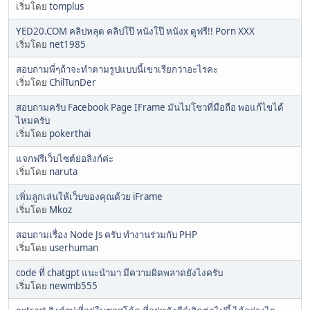
เริ่มโดย
tomplus
YED20.COM คลิปหลุด คลิปโป๊ หนังโป๊ หนังx ดูฟรี!! Porn XXX
เริ่มโดย
net1985
สอบถามพี่ๆถ้าจะทำตามรูปแบบนี้เขาเรียกว่าอะไรคะ
เริ่มโดย
ChilTunDer
สอบถามครับ Facebook Page IFrame มันไม่โชวที่มือถือ พอแก้ไขได้
ไหมครับ
เริ่มโดย
pokerthai
แจกฟรีเว็บไซต์ย่อลิงก์ค่ะ
เริ่มโดย
naruta
เพิ่มลูกเล่นให้เว็บของคุณด้วย iFrame
เริ่มโดย
Mkoz
สอบถามเรื่อง Node Js ครับ ทำงานร่วมกับ PHP
เริ่มโดย
userhuman
code ที่ chatgpt แนะนำมา มีความผิดพลาดยังไงครับ
เริ่มโดย
newmb555