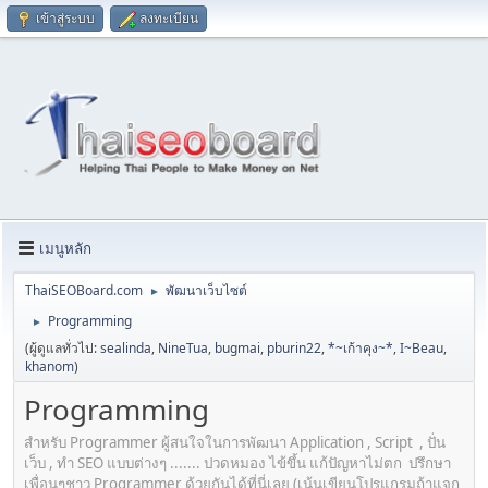
เข้าสู่ระบบ
ลงทะเบียน
เมนูหลัก
ThaiSEOBoard.com
พัฒนาเว็บไซต์
►
Programming
►
(ผู้ดูแลทั่วไป:
sealinda
,
NineTua
,
bugmai
,
pburin22
,
*~เก้าคุง~*
,
I~Beau
,
khanom
)
Programming
สำหรับ Programmer ผู้สนใจในการพัฒนา Application , Script , ปั่น
เว็บ , ทำ SEO แบบต่างๆ ....... ปวดหมอง ไข้ขึ้น แก้ปัญหาไม่ตก ปรึกษา
เพื่อนๆชาว Programmer ด้วยกันได้ที่นี่เลย (เน้นเขียนโปรแกรมถ้าแจก