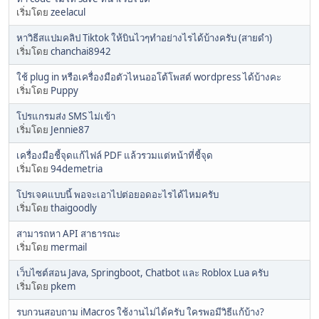
เริ่มโดย
zeelacul
หาวิธีสแปมคลิป Tiktok ให้บินไวๆทำอย่างไรได้บ้างครับ (สายดำ)
เริ่มโดย
chanchai8942
ใช้ plug in หรือเครื่องมือตัวไหนออโต้โพสต์ wordpress ได้บ้างคะ
เริ่มโดย
Puppy
โปรแกรมส่ง SMS ไม่เข้า
เริ่มโดย
Jennie87
เครื่องมือชี้จุดแก้ไฟล์ PDF แล้วรวมแต่หน้าที่ชี้จุด
เริ่มโดย
94demetria
โปรเจคแบบนี้ พอจะเอาไปต่อยอดอะไรได้ไหมครับ
เริ่มโดย
thaigoodly
สามารถหา API สาธารณะ
เริ่มโดย
mermail
เว็บไซต์สอน Java, Springboot, Chatbot และ Roblox Lua ครับ
เริ่มโดย
pkem
รบกวนสอบถาม iMacros ใช้งานไม่ได้ครับ ใครพอมีวิธีแก้บ้าง?