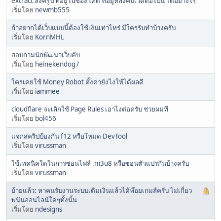
extract ลิงค์รูป ที่อยู่ในซอสโค้ด ที่อยู่หลังคีย์เวิดต่อไปนี้ ได้อย่างไร
เริ่มโดย
newmb555
ถ้าอยากได้เว็บแบบนี้ต้องใช้เงินเท่าไหร่ มีใครรับทำบ้างครับ
เริ่มโดย
KornMHL
สอบถามนักพัฒนาเว็บคับ
เริ่มโดย
heinekendog7
ใครเคยใช้ Money Robot ตั้งค่ายังไงให้ได้ผลดี
เริ่มโดย
iammee
cloudflare จะเลิกใช้ Page Rules เอาไงต่อครับ ช่วยผมที
เริ่มโดย
bol456
แจกสคริปป้องกัน f12 หรือโหมด DevTool
เริ่มโดย
virussman
ใช้เทคนิคใดในการซ่อนไฟล์ .m3u8 หรือซ่อนตัวแปรกันบ้างครับ
เริ่มโดย
virussman
ย้ายแล้ว: หาคนรับงานระบบเติมเงินแล้วได้พ๊อยเกมส์ครับ ไม่เกี่ยว
พนันออนไลน์ใดๆทั้งนั้น
เริ่มโดย
ndesigns