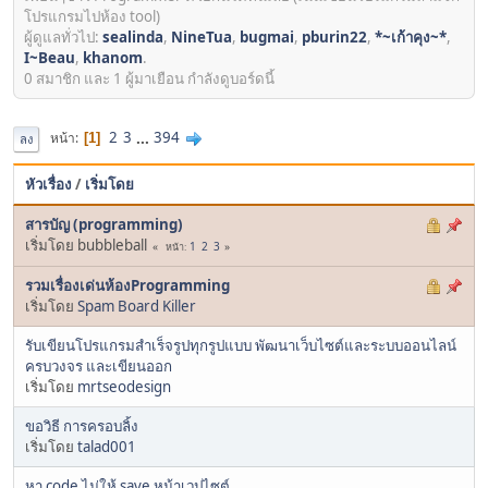
โปรแกรมไปห้อง tool)
ผู้ดูแลทั่วไป:
sealinda
,
NineTua
,
bugmai
,
pburin22
,
*~เก้าคุง~*
,
I~Beau
,
khanom
.
0 สมาชิก และ 1 ผู้มาเยือน กำลังดูบอร์ดนี้
2
3
...
394
หน้า
1
ลง
หัวเรื่อง
/
เริ่มโดย
สารบัญ (programming)
เริ่มโดย bubbleball
1
2
3
หน้า
รวมเรื่องเด่นห้องProgramming
เริ่มโดย
Spam Board Killer
รับเขียนโปรแกรมสำเร็จรูปทุกรูปแบบ พัฒนาเว็บไซต์และระบบออนไลน์
ครบวงจร และเขียนออก
เริ่มโดย
mrtseodesign
ขอวิธี การครอบลิ้ง
เริ่มโดย
talad001
หา code ไม่ให้ save หน้าเวปไซต์