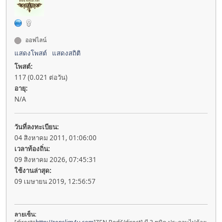
ออฟไลน์
แสดงโพสต์
แสดงสถิติ
โพสต์:
117 (0.021 ต่อวัน)
อายุ:
N/A
วันที่ลงทะเบียน:
04 สิงหาคม 2011, 01:06:00
เวลาท้องถิ่น:
09 สิงหาคม 2026, 07:45:31
ใช้งานล่าสุด:
09 เมษายน 2019, 12:56:57
ลายเซ็น: