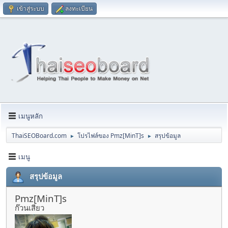
เข้าสู่ระบบ
ลงทะเบียน
เมนูหลัก
ThaiSEOBoard.com
โปรไฟล์ของ Pmz[MinT]s
สรุปข้อมูล
►
►
เมนู
สรุปข้อมูล
Pmz[MinT]s
ก๊วนเสียว