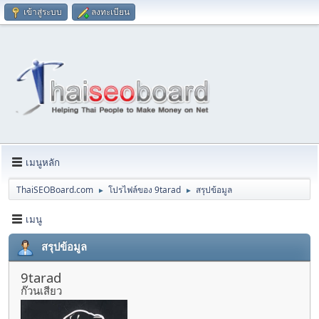
เข้าสู่ระบบ
ลงทะเบียน
เมนูหลัก
ThaiSEOBoard.com
โปรไฟล์ของ 9tarad
สรุปข้อมูล
►
►
เมนู
สรุปข้อมูล
9tarad
ก๊วนเสียว