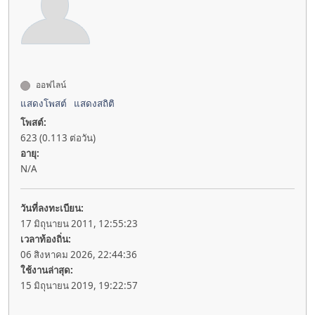
ออฟไลน์
แสดงโพสต์
แสดงสถิติ
โพสต์:
623 (0.113 ต่อวัน)
อายุ:
N/A
วันที่ลงทะเบียน:
17 มิถุนายน 2011, 12:55:23
เวลาท้องถิ่น:
06 สิงหาคม 2026, 22:44:36
ใช้งานล่าสุด:
15 มิถุนายน 2019, 19:22:57