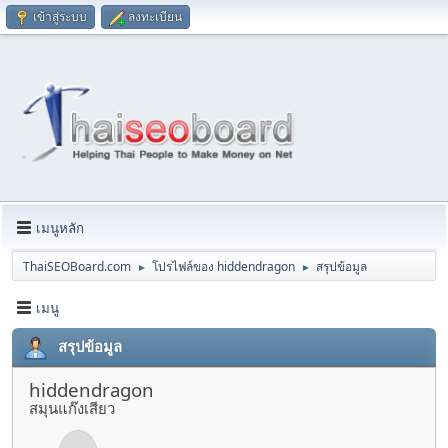
เข้าสู่ระบบ
ลงทะเบียน
เมนูหลัก
ThaiSEOBoard.com
โปรไฟล์ของ hiddendragon
สรุปข้อมูล
►
►
เมนู
สรุปข้อมูล
hiddendragon
สมุนแก๊งเสียว