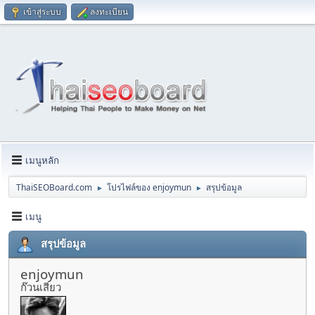
เข้าสู่ระบบ
ลงทะเบียน
เมนูหลัก
ThaiSEOBoard.com
โปรไฟล์ของ enjoymun
สรุปข้อมูล
►
►
เมนู
สรุปข้อมูล
enjoymun
ก๊วนเสียว