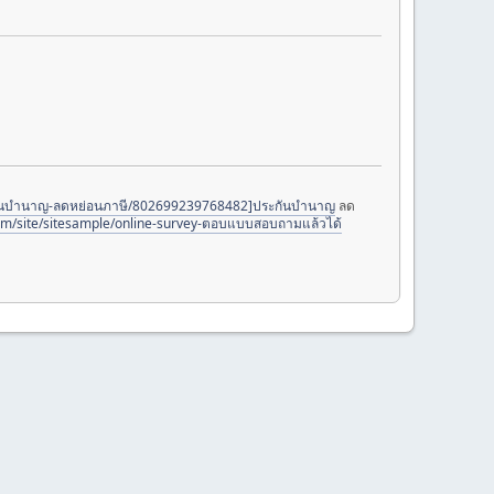
กันบำนาญ-ลดหย่อนภาษี/802699239768482]ประกันบำนาญ
ลด
.com/site/sitesample/online-survey-ตอบแบบสอบถามแล้วได้