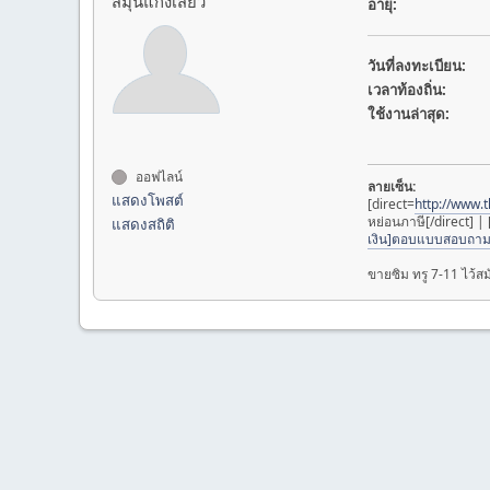
สมุนแก๊งเสียว
อายุ:
วันที่ลงทะเบียน:
เวลาท้องถิ่น:
ใช้งานล่าสุด:
ออฟไลน์
ลายเซ็น:
แสดงโพสต์
[direct=
http://www.
หย่อนภาษี[/direct] | 
แสดงสถิติ
เงิน]ตอบแบบสอบถามแ
ขายซิม ทรู 7-11 ไว้ส