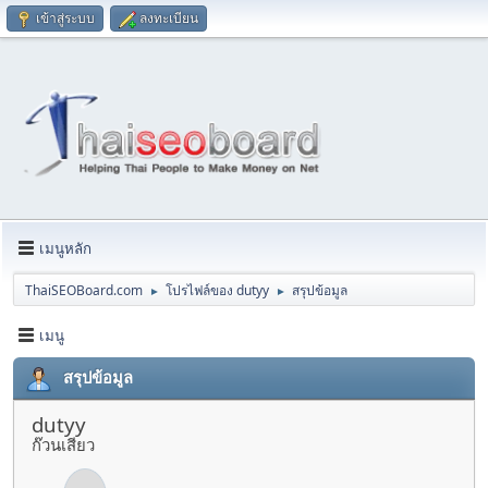
เข้าสู่ระบบ
ลงทะเบียน
เมนูหลัก
ThaiSEOBoard.com
โปรไฟล์ของ dutyy
สรุปข้อมูล
►
►
เมนู
สรุปข้อมูล
dutyy
ก๊วนเสียว