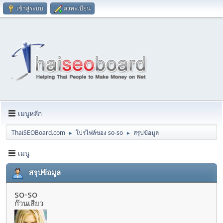
เข้าสู่ระบบ
ลงทะเบียน
เมนูหลัก
ThaiSEOBoard.com
โปรไฟล์ของ so-so
สรุปข้อมูล
►
►
เมนู
สรุปข้อมูล
so-so
ก๊วนเสียว