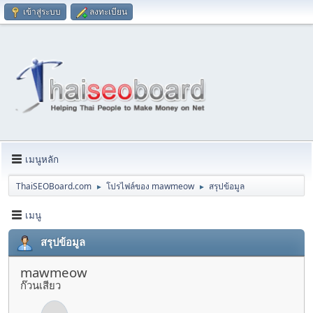
เข้าสู่ระบบ
ลงทะเบียน
เมนูหลัก
ThaiSEOBoard.com
โปรไฟล์ของ mawmeow
สรุปข้อมูล
►
►
เมนู
สรุปข้อมูล
mawmeow
ก๊วนเสียว