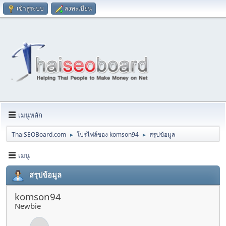
เข้าสู่ระบบ
ลงทะเบียน
เมนูหลัก
ThaiSEOBoard.com
โปรไฟล์ของ komson94
สรุปข้อมูล
►
►
เมนู
สรุปข้อมูล
komson94
Newbie