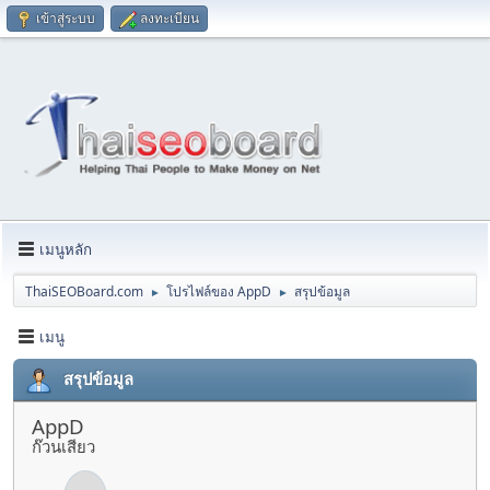
เข้าสู่ระบบ
ลงทะเบียน
เมนูหลัก
ThaiSEOBoard.com
โปรไฟล์ของ AppD
สรุปข้อมูล
►
►
เมนู
สรุปข้อมูล
AppD
ก๊วนเสียว