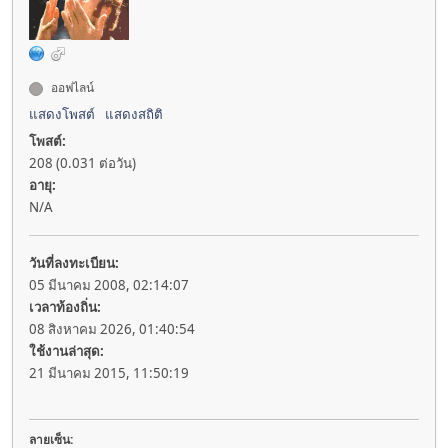
ออฟไลน์
แสดงโพสต์
แสดงสถิติ
โพสต์:
208 (0.031 ต่อวัน)
อายุ:
N/A
วันที่ลงทะเบียน:
05 มีนาคม 2008, 02:14:07
เวลาท้องถิ่น:
08 สิงหาคม 2026, 01:40:54
ใช้งานล่าสุด:
21 มีนาคม 2015, 11:50:19
ลายเซ็น: