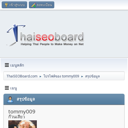
เข้าสู่ระบบ
ลงทะเบียน
เมนูหลัก
ThaiSEOBoard.com
โปรไฟล์ของ tommy009
สรุปข้อมูล
►
►
เมนู
สรุปข้อมูล
tommy009
ก๊วนเสียว