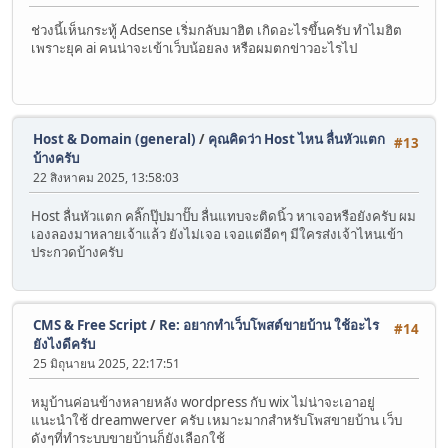
ช่วงนี้เห็นกระทู้ Adsense เริ่มกลับมาฮิต เกิดอะไรขึ้นครับ ทำไมฮิต
เพราะยุค ai คนน่าจะเข้าเว็บน้อยลง หรือผมตกข่าวอะไรไป
Host & Domain (general)
/
คุณคิดว่า Host ไหน ลื่นหัวแตก
#13
บ้างครับ
22 สิงหาคม 2025, 13:58:03
Host ลื่นหัวแตก คลิ๊กปุ๊ปมาปั๊บ ลื่นแทบจะติดนิ้ว หาเจอหรือยังครับ ผม
เองลองมาหลายเจ้าแล้ว ยังไม่เจอ เจอแต่อืดๆ มีใครส่งเจ้าไหนเข้า
ประกวดบ้างครับ
CMS & Free Script
/
Re: อยากทำเว็บโพสต์ขายบ้าน ใช้อะไร
#14
ยังไงดีครับ
25 มิถุนายน 2025, 22:17:51
หมูบ้านค่อนข้างหลายหลัง wordpress กับ wix ไม่น่าจะเอาอยู่
แนะนำใช้ dreamwerver ครับ เหมาะมากสำหรับโพสขายบ้าน เว็บ
ดังๆที่ทำระบบขายบ้านก็ยังเลือกใช้