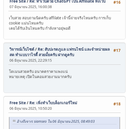
Free Site
/
Re: ทำเว็บด้วย ChatGPT เป็น Affiliate ทั้งเว็บ
#16
07 มิถุนายน 2025, 16:00:38
เว็บสวย สอบถามนิดครับ affilate เจ้านี้จ่ายจริงไหมครับ การเก็บ
cookie แม่นไหมครับ
เคยได้รับเงินไหมครับ กำลังหาอยุ่พอดี
วิจารณ์เว็บไซต์
/
Re: สับปะรดภูแล แฟรนไชน์ และจำหน่ายผล
#17
สด ทำแบบวาไรตี้ สวยมั้ยครับ ฝากดูครับ
06 มิถุนายน 2025, 22:29:15
โดเมนสวยครับ อนาคตราคาแพงแน่
หมายเหตุ เปิดในคอมสวยงามมากครับ
Free Site
/
Re: เพิ่งทำเว็บบล็อกเกอร์ใหม่
#18
06 มิถุนายน 2025, 10:50:20
อ้างถึงจาก: siamseo ใน 06 มิถุนายน 2025, 08:49:03