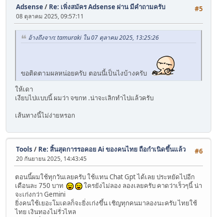
Adsense
/
Re: เพิ่งสมัคร Adsense ผ่าน มีคำถามครับ
#5
08 ตุลาคม 2025, 09:57:11
อ้างถึงจาก: tamuraki ใน 07 ตุลาคม 2025, 13:25:26
ขอติดตามผลหน่อยครับ ตอนนี้เป็นไงบ้างครับ
ให้เดา
เงียบไปแบบนี้ ผมว่า จขกท .น่าจะเลิกทำไปแล้วครับ
เส้นทางนี้ไม่ง่ายหรอก
Tools
/
Re: สิ้นสุดการรอคอย Ai ของคนไทย ถือกำเนิดขึ้นแล้ว
#6
20 กันยายน 2025, 14:43:45
ตอนนี้ผมใช้ทุกวันเลยครับ ใช้แทน Chat Gpt ได้เลย ประหยัดไปอีก
เดือนละ 750 บาท
ใครยังไม่ลอง ลองเลยครับ คาดว่าเร็วๆนี้ น่า
จะเก่งกว่า Gemini
ยิ่งคนใช้เยอะโมเดลก็จะยิ่งเก่งขึ้น เชิญทุกคนมาลองนะครับ ไทยใช้
ไทย เงินทองไม่รั่วไหล