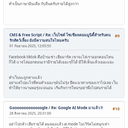
ทำเป็นภาษาอินเดีย กับจีนครับรายได้สูงกว่า
CMS & Free Script
/
Re: เว็บไซต์ โซเชียลคอมมูนิตี้สำหรับคน
#9
รักสัตว์เลี้ยง ยังมีความสนใจไหมครับ
01 กันยายน 2025, 12:05:55
Facebook tiktok คือบ้านเช่า เฮียมาร์ค เขาจะไล่เราออกตอนไหน
ก็ได้ แาจไล่ออกตอนเรามีรายได้เยอะๆก็ได้ มีให้เห็นแล้วเยอะแยะ
ทำเว็บนะถูกทางแล้ว
อย่าแห่ไปอะไรที่คนทำเยอะๆมันไม่รุ่ง ยึดแนวทางของเราไปเลย เว็บ
ทำให้ยาวนานพอรุ่งแน่นอน เริ่มกิจการใหม่ๆอย่าพึ่งไปสนรายได้
Gooooooooooooogle
/
Re: Google AI Mode มาแล้ว !!
#10
28 สิงหาคม 2025, 20:31:00
อย่าไปกลัว เสียรายได้ ผมลองแล้ว ai mode ไม่เวิร์คไม่สนุกเท่า