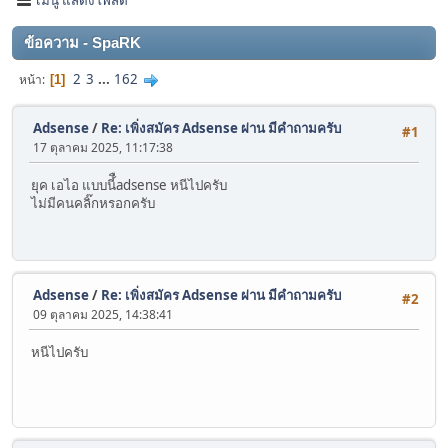
ข้อความ - SpaRK
2
3
...
162
หน้า
1
Adsense
/
Re: เพิ่งสมัคร Adsense ผ่าน มีคำถามครับ
#1
17 ตุลาคม 2025, 11:17:38
ยุค เอไอ แบบนี้ืadsense หนีไปครับ
ไม่มีคนคลิ๊กหรอกครับ
Adsense
/
Re: เพิ่งสมัคร Adsense ผ่าน มีคำถามครับ
#2
09 ตุลาคม 2025, 14:38:41
หนีไปครับ