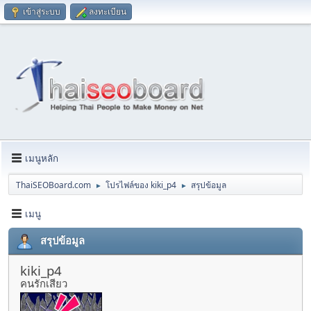
เข้าสู่ระบบ
ลงทะเบียน
เมนูหลัก
ThaiSEOBoard.com
โปรไฟล์ของ kiki_p4
สรุปข้อมูล
►
►
เมนู
สรุปข้อมูล
kiki_p4
คนรักเสียว