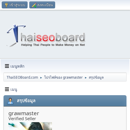
เข้าสู่ระบบ
ลงทะเบียน
เมนูหลัก
ThaiSEOBoard.com
โปรไฟล์ของ grawmaster
สรุปข้อมูล
►
►
เมนู
สรุปข้อมูล
grawmaster
Verified Seller