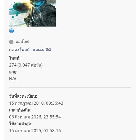
ออฟไลน์
แสดงโพสต์
แสดงสถิติ
โพสต์:
274 (0.047 ต่อวัน)
อายุ:
N/A
วันที่ลงทะเบียน:
15 กรกฎาคม 2010, 00:36:43
เวลาท้องถิ่น:
06 สิงหาคม 2026, 23:55:54
ใช้งานล่าสุด:
15 มกราคม 2025, 01:58:16