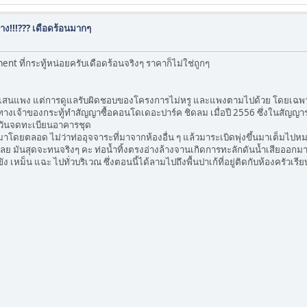
ง!!!??? เดือดร้อนมากๆ
 ที่กระทู้หน่อยครับเดือดร้อนจริงๆ ราคาก็ไม่ใช่ถูกๆ
าก็แสนแพง แต่การดูแลรับผิดชอบของโครงการไม่หรู และแพงตามไปด้วย โดยเฉพาะ 
ทางเจ้าของกระทู้ทำสัญญาซื้อคอนโดเดอะปาร์ค ชิดลม เมื่อปี 2556 ซึ่งในสัญญา
่วันจดทะเบียนอาคารชุด
ตลอด ไม่ว่าท่ออุจจาระที่มาจากห้องอื่น ๆ แล้วมาระเบิดพุ่งขึ้นมาเต็มไปหมด แต
ย มันสุดจะทนจริงๆ คะ ท่อน้ำทิ้งตรงอ่างล้างจานเกิดการทะลักดันน้ำเสียออกมาทา
ง เหม็น แฉะ ไปทั่วบริเวณ ซึ่งตอนนี้ได้ลามไปถึงพื้นปาเก้ที่อยู่ติดกับห้องครัวเร