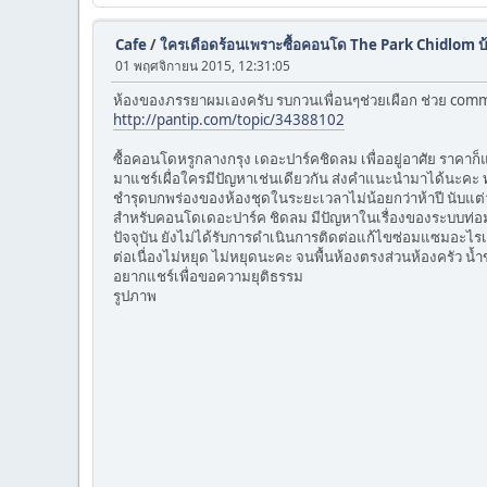
Cafe
/
ใครเดือดร้อนเพราะซื้อคอนโด The Park Chidlom บ้า
01 พฤศจิกายน 2015, 12:31:05
ห้องของภรรยาผมเองครับ รบกวนเพื่อนๆช่วยเผือก ช่วย comment
http://pantip.com/topic/34388102
ซื้อคอนโดหรูกลางกรุง เดอะปาร์คชิดลม เพื่ออยู่อาศัย ราค
มาแชร์เผื่อใครมีปัญหาเช่นเดียวกัน ส่งคำแนะนำมาได้นะคะ 
ชำรุดบกพร่องของห้องชุดในระยะเวลาไม่น้อยกว่าห้าปี นับแต
สำหรับคอนโดเดอะปาร์ค ชิดลม มีปัญหาในเรื่องของระบบท่อมาโดย
ปัจจุบัน ยังไม่ได้รับการดำเนินการติดต่อแก้ไขซ่อมแซมอะไรเล
ต่อเนื่องไม่หยุด ไม่หยุดนะคะ จนพื้นห้องตรงส่วนห้องครัว น้ำขั
อยากแชร์เพื่อขอความยุติธรรม
รูปภาพ