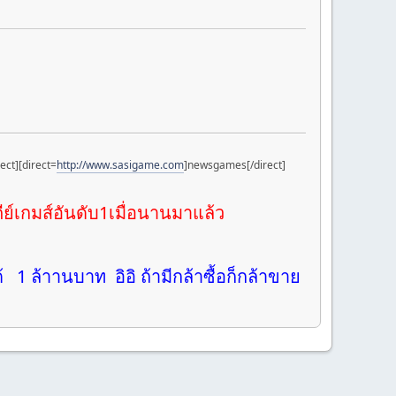
rect][direct=
http://www.sasigame.com
]newsgames[/direct]
ีย์เกมส์อันดับ1เมื่อนานมาแล้ว
 1 ล้าานบาท อิอิ ถ้ามีกล้าซื้อก็กล้าขาย