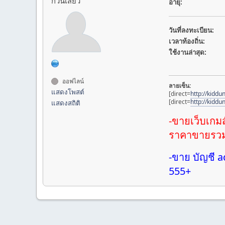
ก๊วนเสียว
อายุ:
วันที่ลงทะเบียน:
เวลาท้องถิ่น:
ใช้งานล่าสุด:
ออฟไลน์
ลายเซ็น:
แสดงโพสต์
[direct=
http://kidd
[direct=
http://kidd
แสดงสถิติ
-ขายเว็บเกมส
ราคาขายรวม2
-ขาย บัญชี a
555+