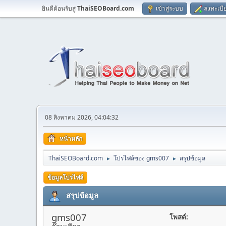
ยินดีต้อนรับสู่
ThaiSEOBoard.com
เข้าสู่ระบบ
ลงทะเบี
08 สิงหาคม 2026, 04:04:32
หน้าหลัก
ThaiSEOBoard.com
โปรไฟล์ของ gms007
สรุปข้อมูล
►
►
ข้อมูลโปรไฟล์
สรุปข้อมูล
gms007
โพสต์: