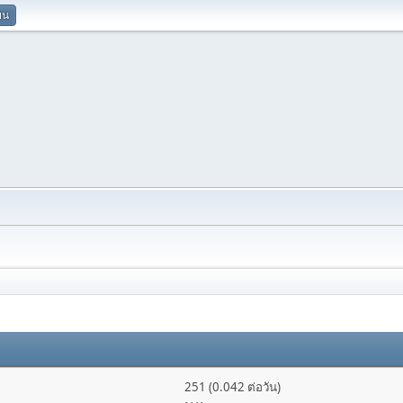
ยน
251 (0.042 ต่อวัน)