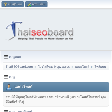
เข้าสู่ระบบ
ลงทะเบียน
เมนูหลัก
ThaiSEOBoard.com
โปรไฟล์ของ Nopzixcros
แสดงโพสต์
ไฟล์แนบ
►
►
►
เมนู
แสดงโพสต์
ส่วนนี้ให้คุณดูโพสต์ทั้งหมดของสมาชิกท่านนี้ (เฉพาะโพสต์ในส่วนที่คุณ
มีสิทธิ์เข้าถึง)
เมนู แสดงโพสต์