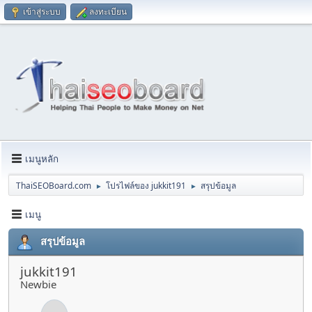
เข้าสู่ระบบ
ลงทะเบียน
เมนูหลัก
ThaiSEOBoard.com
โปรไฟล์ของ jukkit191
สรุปข้อมูล
►
►
เมนู
สรุปข้อมูล
jukkit191
Newbie