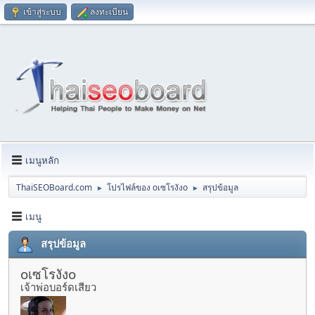
เข้าสู่ระบบ
ลงทะเบียน
เมนูหลัก
ThaiSEOBoard.com
โปรไฟล์ของ oเซโรงังo
สรุปข้อมูล
►
►
เมนู
สรุปข้อมูล
oเซโรงังo
เจ้าพ่อบอร์ดเสียว