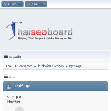
เข้าสู่ระบบ
ลงทะเบียน
เมนูหลัก
ThaiSEOBoard.com
โปรไฟล์ของ vcdgoo
สรุปข้อมูล
►
►
เมนู
สรุปข้อมูล
vcdgoo
Newbie