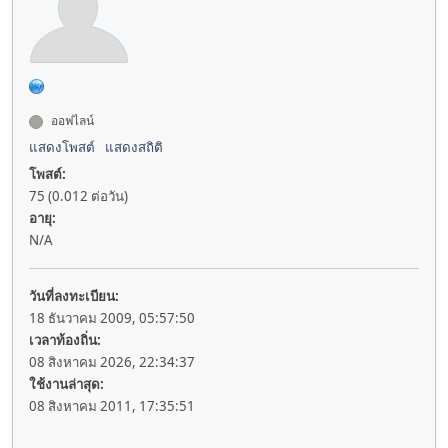
ออฟไลน์
แสดงโพสต์
แสดงสถิติ
โพสต์:
75 (0.012 ต่อวัน)
อายุ:
N/A
วันที่ลงทะเบียน:
18 ธันวาคม 2009, 05:57:50
เวลาท้องถิ่น:
08 สิงหาคม 2026, 22:34:37
ใช้งานล่าสุด:
08 สิงหาคม 2011, 17:35:51