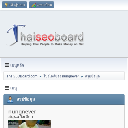
เข้าสู่ระบบ
ลงทะเบียน
เมนูหลัก
ThaiSEOBoard.com
โปรไฟล์ของ nungnever
สรุปข้อมูล
►
►
เมนู
สรุปข้อมูล
nungnever
สมุนแก๊งเสียว